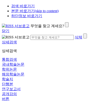
검색 바로가기
본문 바로가기(skip to content)
하단정보 바로가기
무엇을 찾고 계세요?
닫기
삭제
상세검색
상세검색
통합검색
국내학술논문
학위논문
해외학술논문
학술지
단행본
연구보고서
공개강의
버튼