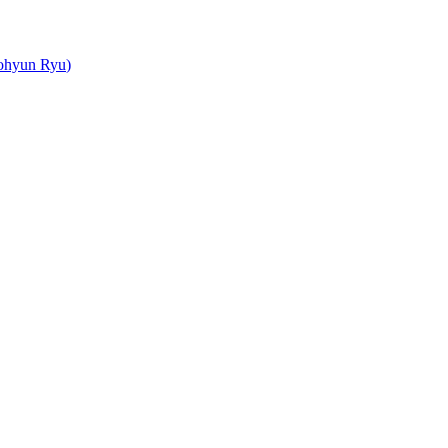
ohyun
Ryu
)