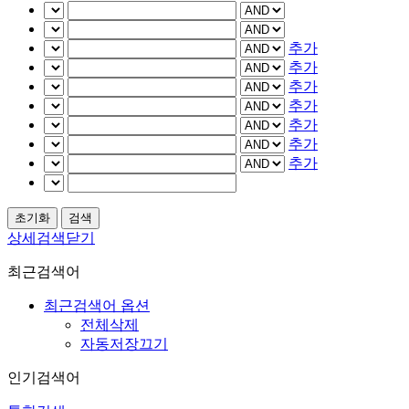
추가
추가
추가
추가
추가
추가
추가
상세검색닫기
최근검색어
최근검색어 옵션
전체삭제
자동저장끄기
인기검색어