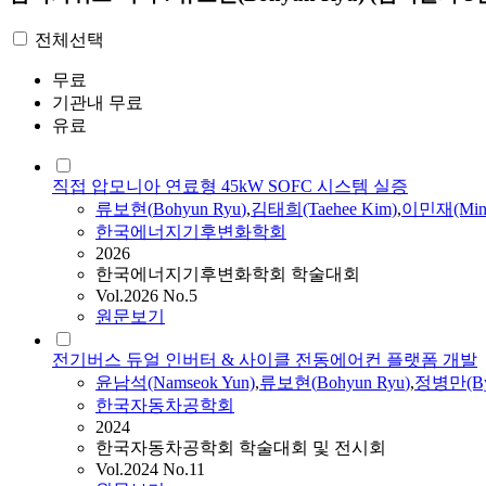
전체선택
무료
기관내 무료
유료
직접 압모니아 연료형 45kW SOFC 시스템 실증
류보현
(
Bohyun
Ryu
)
,
김태희(Taehee Kim)
,
이민재(Min J
한국에너지기후변화학회
2026
한국에너지기후변화학회 학술대회
Vol.2026 No.5
원문보기
전기버스 듀얼 인버터 & 사이클 전동에어컨 플랫폼 개발
윤남석(Namseok Yun)
,
류보현
(
Bohyun
Ryu
)
,
정병만(Byu
한국자동차공학회
2024
한국자동차공학회 학술대회 및 전시회
Vol.2024 No.11