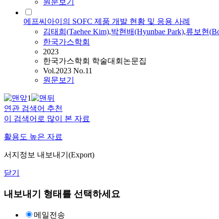
원문보기
에프씨아이의 SOFC 제품 개발 현황 및 응용 사례
김태희(Taehee Kim)
,
박현배(Hyunbae Park)
,
류보현
(
B
한국가스학회
2023
한국가스학회 학술대회논문집
Vol.2023 No.11
원문보기
1
연관 검색어 추천
이 검색어로 많이 본 자료
활용도 높은 자료
서지정보 내보내기(Export)
닫기
내보내기 형태를 선택하세요
메일전송