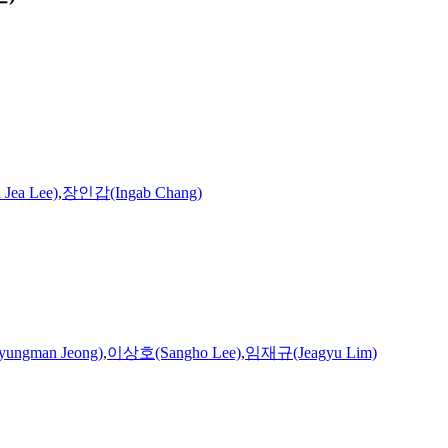
ea Lee)
,
장인갑(Ingab Chang)
ngman Jeong)
,
이상호(Sangho Lee)
,
임재규(Jeagyu Lim)