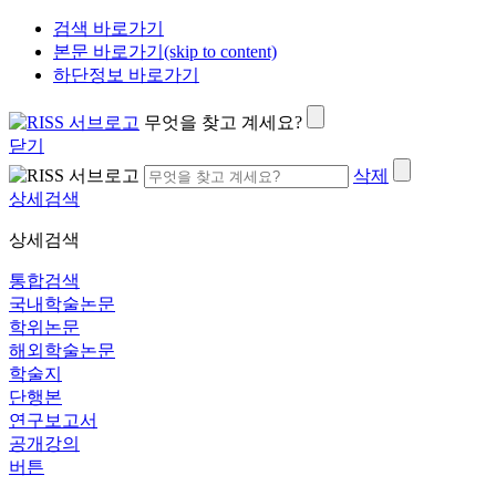
검색 바로가기
본문 바로가기(skip to content)
하단정보 바로가기
무엇을 찾고 계세요?
닫기
삭제
상세검색
상세검색
통합검색
국내학술논문
학위논문
해외학술논문
학술지
단행본
연구보고서
공개강의
버튼