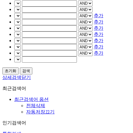
추가
추가
추가
추가
추가
추가
추가
상세검색닫기
최근검색어
최근검색어 옵션
전체삭제
자동저장끄기
인기검색어