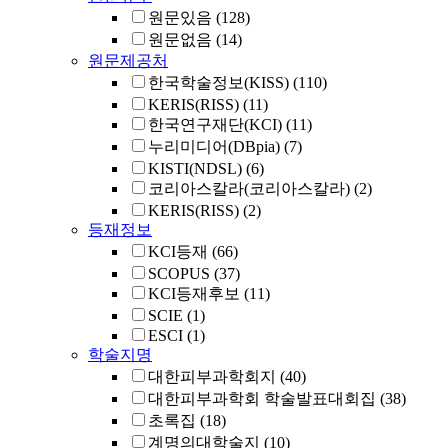
원문있음
(128)
원문없음
(14)
원문제공처
한국학술정보(KISS)
(110)
KERIS(RISS)
(11)
한국연구재단(KCI)
(11)
누리미디어(DBpia)
(7)
KISTI(NDSL)
(6)
코리아스칼라(코리아스칼라)
(2)
KERIS(RISS)
(2)
등재정보
KCI등재
(66)
SCOPUS
(37)
KCI등재후보
(11)
SCIE
(1)
ESCI
(1)
학술지명
대한피부과학회지
(40)
대한피부과학회 학술발표대회집
(38)
초록집
(18)
계명의대학술지
(10)