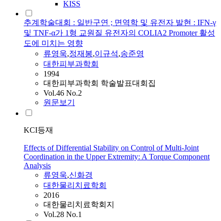
KISS
추계학술대회 : 일반구연 ; 면역학 및 유전자 발현 : IFN-γ
및 TNF-α가 1형 교원질 유전자의 COLIA2 Promoter 활성
도에 미치는 영향
류영욱
,
정재봉
,
이규석
,
송준영
대한피부과학회
1994
대한피부과학회 학술발표대회집
Vol.46 No.2
원문보기
KCI등재
Effects of Differential Stability on Control of Multi-Joint
Coordination in the Upper Extremity: A Torque Component
Analysis
류영욱
,
신화경
대한물리치료학회
2016
대한물리치료학회지
Vol.28 No.1