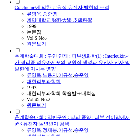
Colchicine에 의한 교원질 유전자 발현의 조절
류영욱
,
송준영
계명대학교 醫科大學 皮膚科學
1999
논문집
Vol.S No.-
원문보기
추계학술대회 : 구연 연제 ; 피부생화학(1) : Interleukin-4
가 경피증 섬유아세포의 교원질 생성과 유전자 전사 및
발현에 미치는 영향
류영욱
,
노용지
,
이규석
,
송준영
대한피부과학회
1993
대한피부과학회 학술발표대회집
Vol.45 No.2
원문보기
춘계학술대회 : 일반구연 ; 상피 종양 : 피부 전이암에서
p53 유전자 돌연변이 검색
류영욱
,
정재봉
,
이규석
,
송준영