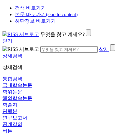
검색 바로가기
본문 바로가기(skip to content)
하단정보 바로가기
무엇을 찾고 계세요?
닫기
삭제
상세검색
상세검색
통합검색
국내학술논문
학위논문
해외학술논문
학술지
단행본
연구보고서
공개강의
버튼