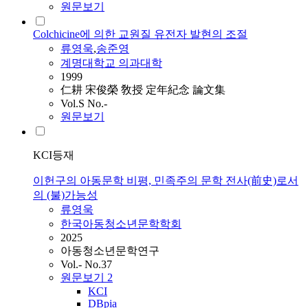
원문보기
Colchicine에 의한 교원질 유전자 발현의 조절
류영욱
,
송준영
계명대학교 의과대학
1999
仁耕 宋俊榮 敎授 定年紀念 論文集
Vol.S No.-
원문보기
KCI등재
이헌구의 아동문학 비평, 민족주의 문학 전사(前史)로서
의 (불)가능성
류영욱
한국아동청소년문학학회
2025
아동청소년문학연구
Vol.- No.37
원문보기
2
KCI
DBpia