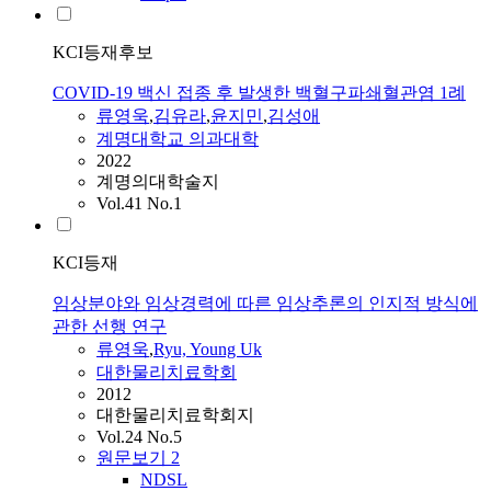
KCI등재후보
COVID-19 백신 접종 후 발생한 백혈구파쇄혈관염 1례
류영욱
,
김유라
,
윤지민
,
김성애
계명대학교 의과대학
2022
계명의대학술지
Vol.41 No.1
KCI등재
임상분야와 임상경력에 따른 임상추론의 인지적 방식에
관한 선행 연구
류영욱
,
Ryu, Young Uk
대한물리치료학회
2012
대한물리치료학회지
Vol.24 No.5
원문보기
2
NDSL