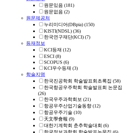
원문있음
(181)
원문없음
(2)
원문제공처
누리미디어(DBpia)
(150)
KISTI(NDSL)
(36)
한국연구재단(KCI)
(7)
등재정보
KCI등재
(12)
ESCI
(8)
SCOPUS
(6)
KCI우수등재
(3)
학술지명
한국진공학회 학술발표회초록집
(58)
한국항공우주학회 학술발표회 논문집
(26)
한국우주과학회보
(21)
항공우주산업기술동향
(12)
항공우주기술
(10)
天文學會報
(9)
대한기계학회 춘추학술대회
(6)
한국정보과학회 학술발표논문집
(6)