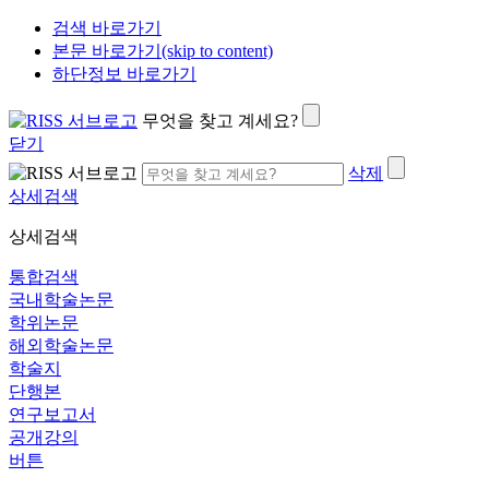
검색 바로가기
본문 바로가기(skip to content)
하단정보 바로가기
무엇을 찾고 계세요?
닫기
삭제
상세검색
상세검색
통합검색
국내학술논문
학위논문
해외학술논문
학술지
단행본
연구보고서
공개강의
버튼