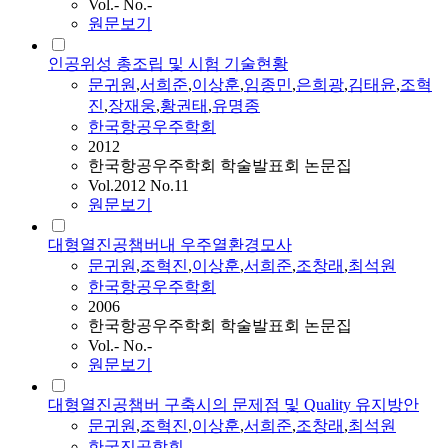
Vol.- No.-
원문보기
인공위성 총조립 및 시험 기술현황
문귀원
,
서희준
,
이상훈
,
임종민
,
은희광
,
김태윤
,
조혁
진
,
장재웅
,
황권태
,
유명종
한국항공우주학회
2012
한국항공우주학회 학술발표회 논문집
Vol.2012 No.11
원문보기
대형열진공챔버내 우주열환경모사
문귀원
,
조혁진
,
이상훈
,
서희준
,
조창래
,
최석원
한국항공우주학회
2006
한국항공우주학회 학술발표회 논문집
Vol.- No.-
원문보기
대형열진공챔버 구축시의 문제점 및 Quality 유지방안
문귀원
,
조혁진
,
이상훈
,
서희준
,
조창래
,
최석원
한국진공학회