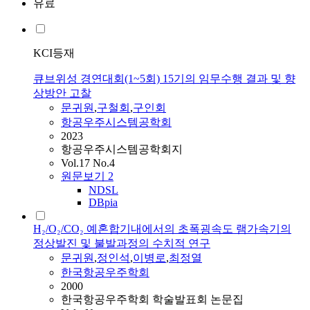
유료
KCI등재
큐브위성 경연대회(1~5회) 15기의 임무수행 결과 및 향
상방안 고찰
문귀원
,
구철회
,
구인회
항공우주시스템공학회
2023
항공우주시스템공학회지
Vol.17 No.4
원문보기
2
NDSL
DBpia
H₂/O₂/CO₂ 예혼합기내에서의 초폭굉속도 램가속기의
정상발진 및 불발과정의 수치적 연구
문귀원
,
정인석
,
이병로
,
최정열
한국항공우주학회
2000
한국항공우주학회 학술발표회 논문집