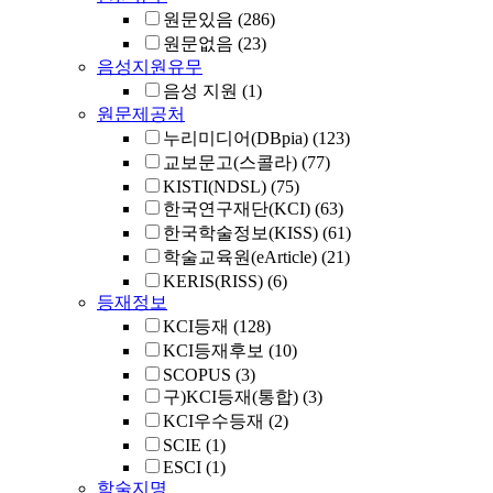
원문있음
(286)
원문없음
(23)
음성지원유무
음성 지원
(1)
원문제공처
누리미디어(DBpia)
(123)
교보문고(스콜라)
(77)
KISTI(NDSL)
(75)
한국연구재단(KCI)
(63)
한국학술정보(KISS)
(61)
학술교육원(eArticle)
(21)
KERIS(RISS)
(6)
등재정보
KCI등재
(128)
KCI등재후보
(10)
SCOPUS
(3)
구)KCI등재(통합)
(3)
KCI우수등재
(2)
SCIE
(1)
ESCI
(1)
학술지명