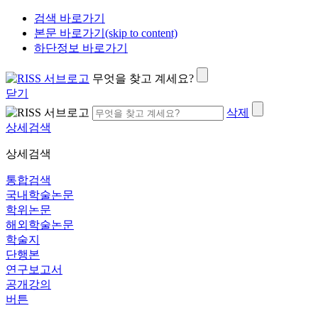
검색 바로가기
본문 바로가기(skip to content)
하단정보 바로가기
무엇을 찾고 계세요?
닫기
삭제
상세검색
상세검색
통합검색
국내학술논문
학위논문
해외학술논문
학술지
단행본
연구보고서
공개강의
버튼