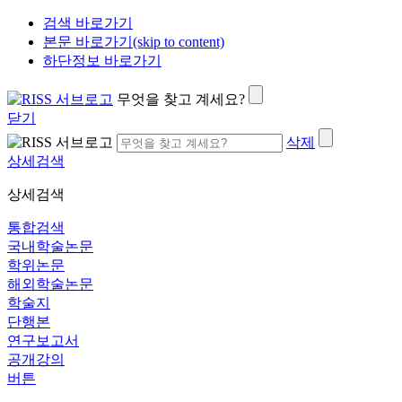
검색 바로가기
본문 바로가기(skip to content)
하단정보 바로가기
무엇을 찾고 계세요?
닫기
삭제
상세검색
상세검색
통합검색
국내학술논문
학위논문
해외학술논문
학술지
단행본
연구보고서
공개강의
버튼