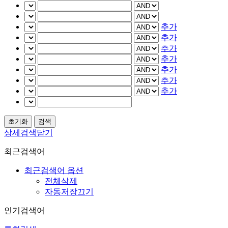
추가
추가
추가
추가
추가
추가
추가
상세검색닫기
최근검색어
최근검색어 옵션
전체삭제
자동저장끄기
인기검색어