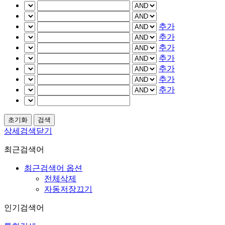
추가
추가
추가
추가
추가
추가
추가
상세검색닫기
최근검색어
최근검색어 옵션
전체삭제
자동저장끄기
인기검색어