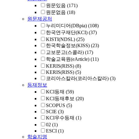
원문있음
(171)
원문없음
(18)
원문제공처
누리미디어(DBpia)
(108)
한국연구재단(KCI)
(37)
KISTI(NDSL)
(25)
한국학술정보(KISS)
(23)
교보문고(스콜라)
(17)
학술교육원(eArticle)
(11)
KERIS(RISS)
(8)
KERIS(RISS)
(5)
코리아스칼라(코리아스칼라)
(3)
등재정보
KCI등재
(59)
KCI등재후보
(20)
SCOPUS
(5)
SCIE
(3)
KCI우수등재
(1)
02
(1)
ESCI
(1)
학술지명