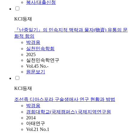
복사/대출신청
KCI등재
『난중일기』의 민속지적 맥락과 물자(物資) 유통의 문
화적 함의
박경용
실천민속학회
2025
실천민속학연구
Vol.45 No.-
원문보기
KCI등재
조선족 디아스포라 구술생애사 연구 현황과 방법
박경용
경희대학교(국제캠퍼스) 국제지역연구원
2014
아태연구
Vol.21 No.1