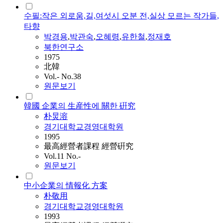
수필:작은 외로움,길,여섯시 오분 전,실상 모르는 작가들,
타향
박경용
,
박관숙
,
오혜령
,
유한철
,
정재호
북한연구소
1975
北韓
Vol.- No.38
원문보기
韓國 企業의 生産性에 關한 硏究
朴炅溶
경기대학교경영대학원
1995
最高經營者課程 經營硏究
Vol.11 No.-
원문보기
中小企業의 情報化 方案
朴敬用
경기대학교경영대학원
1993