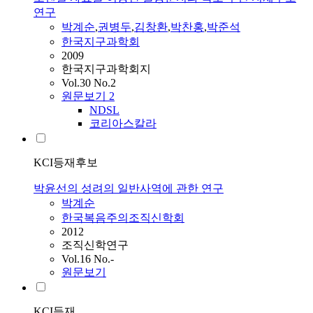
연구
박계순
,
권병두
,
김창환
,
박찬홍
,
박준석
한국지구과학회
2009
한국지구과학회지
Vol.30 No.2
원문보기
2
NDSL
코리아스칼라
KCI등재후보
박윤선의 성려의 일반사역에 관한 연구
박계순
한국복음주의조직신학회
2012
조직신학연구
Vol.16 No.-
원문보기
KCI등재