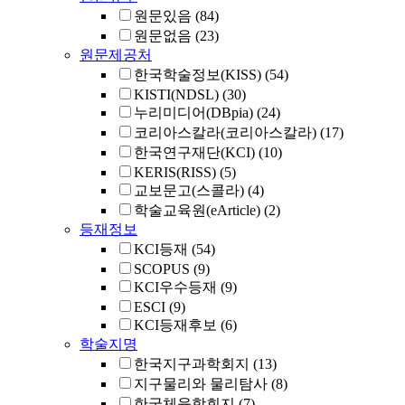
원문있음
(84)
원문없음
(23)
원문제공처
한국학술정보(KISS)
(54)
KISTI(NDSL)
(30)
누리미디어(DBpia)
(24)
코리아스칼라(코리아스칼라)
(17)
한국연구재단(KCI)
(10)
KERIS(RISS)
(5)
교보문고(스콜라)
(4)
학술교육원(eArticle)
(2)
등재정보
KCI등재
(54)
SCOPUS
(9)
KCI우수등재
(9)
ESCI
(9)
KCI등재후보
(6)
학술지명
한국지구과학회지
(13)
지구물리와 물리탐사
(8)
한국체육학회지
(7)