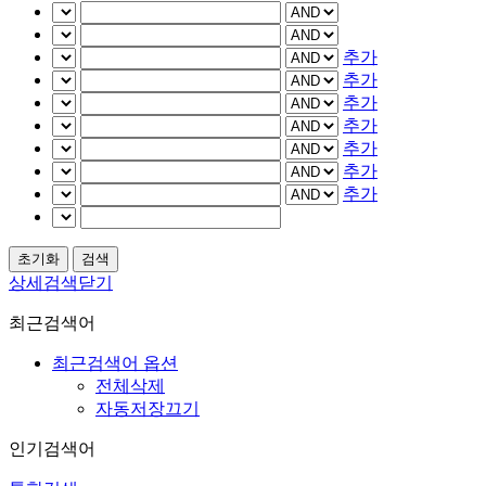
추가
추가
추가
추가
추가
추가
추가
상세검색닫기
최근검색어
최근검색어 옵션
전체삭제
자동저장끄기
인기검색어