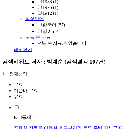
1983
(1)
1975
(1)
1912
(1)
작성언어
한국어
(57)
영어
(5)
오늘 본 자료
오늘 본 자료가 없습니다.
패싯닫기
검색키워드
저자 : 박계순
(검색결과 107건)
전체선택
무료
기관내 무료
유료
KCI등재
포텐셜 자료를 이용한 울릉분지와 독도 주변 지체구조