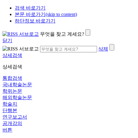
검색 바로가기
본문 바로가기(skip to content)
하단정보 바로가기
무엇을 찾고 계세요?
닫기
삭제
상세검색
상세검색
통합검색
국내학술논문
학위논문
해외학술논문
학술지
단행본
연구보고서
공개강의
버튼