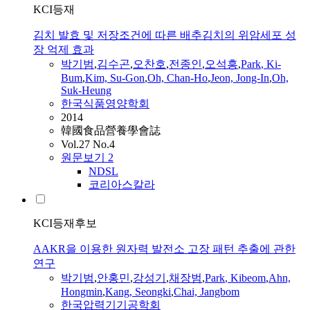
KCI등재
김치 발효 및 저장조건에 따른 배추김치의 위암세포 성
장 억제 효과
박기범
,
김수곤
,
오찬호
,
전종인
,
오석흥
,
Park
, Ki-
Bum
,
Kim, Su-Gon
,
Oh, Chan-Ho
,
Jeon, Jong-In
,
Oh,
Suk-Heung
한국식품영양학회
2014
韓國食品營養學會誌
Vol.27 No.4
원문보기
2
NDSL
코리아스칼라
KCI등재후보
AAKR을 이용한 원자력 발전소 고장 패턴 추출에 관한
연구
박기범
,
안홍민
,
강성기
,
채장범
,
Park
, Kibeom
,
Ahn,
Hongmin
,
Kang, Seongki
,
Chai, Jangbom
한국압력기기공학회