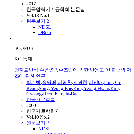
2017
한국압력기기공학회 논문집
Vol.13 No.1
원문보기
2
NDSL
DBpia
SCOPUS
KCI등재
전자교반식 수평연속주조법에 의한 반응고 Al 합금의 제
조에 관한 연구
박기범
,
송영배
,
김영환
,
김경헌
,
김인배
,
Park
, Gi-
Beom
,
Song, Yeong-Bae
,
Kim, Yeong-Hwan
,
Kim,
Gyeong-Heon
,
Kim, In-Bae
한국재료학회
2000
한국재료학회지
Vol.10 No.2
원문보기
2
NDSL