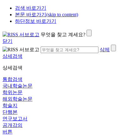
검색 바로가기
본문 바로가기(skip to content)
하단정보 바로가기
무엇을 찾고 계세요?
닫기
삭제
상세검색
상세검색
통합검색
국내학술논문
학위논문
해외학술논문
학술지
단행본
연구보고서
공개강의
버튼