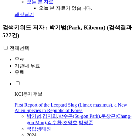
오늘 본 자료
오늘 본 자료가 없습니다.
패싯닫기
검색키워드
저자 : 박기범(Park, Kibeom)
(검색결과
527건)
전체선택
무료
기관내 무료
유료
KCI등재후보
First Report of the Leopard Slug (Limax maximus), a New
Alien Species in Republic of Korea
박기범
,
김지희
,
박수곤(Su-gon
Park
)
,
문창곤(Chang-
gon Mun)
,
김수환
,
조영호
,
박영준
국립생태원
2024