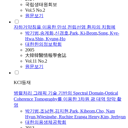
국립생태원회보
Vol.5 No.2
원문보기
자하거약침을 이용한 만성 전립선염 환자의 치험예
박기범
,
송계화
,
신경호
,
Park
, Ki-Beom
,
Song, Kye-
Hwa
,
Shin, Kyung-Ho
대한한의정보학회
2005
大韓韓醫情報學會誌
Vol.11 No.2
원문보기
KCI등재
병렬처리 그래픽 기술 기반의 Spectral Domain-Optical
Coherence Tomography를 이용한 3차원 광 대역 망막 촬
영
박기범
,
조남현
,
김지현
,
Park
, Kibeom
,
Cho, Nam
Hyun
,
Wijesinghe, Ruchire Eranga Henry
,
Kim, Jeehyun
대한의용생체공학회
2013