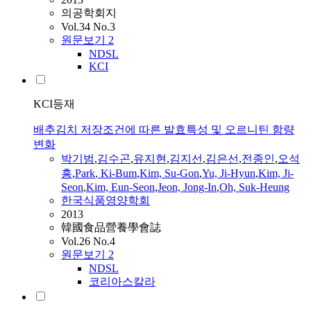
의공학회지
Vol.34 No.3
원문보기
2
NDSL
KCI
KCI등재
배추김치 저장조건에 따른 발효특성 및 오르니틴 함량
변화
박기범
,
김수곤
,
유지현
,
김지선
,
김은선
,
전종인
,
오석
흥
,
Park
, Ki-Bum
,
Kim, Su-Gon
,
Yu, Ji-Hyun
,
Kim, Ji-
Seon
,
Kim, Eun-Seon
,
Jeon, Jong-In
,
Oh, Suk-Heung
한국식품영양학회
2013
韓國食品營養學會誌
Vol.26 No.4
원문보기
2
NDSL
코리아스칼라