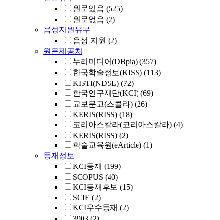
원문있음
(525)
원문없음
(2)
음성지원유무
음성 지원
(2)
원문제공처
누리미디어(DBpia)
(357)
한국학술정보(KISS)
(113)
KISTI(NDSL)
(72)
한국연구재단(KCI)
(69)
교보문고(스콜라)
(26)
KERIS(RISS)
(18)
코리아스칼라(코리아스칼라)
(4)
KERIS(RISS)
(2)
학술교육원(eArticle)
(1)
등재정보
KCI등재
(199)
SCOPUS
(40)
KCI등재후보
(15)
SCIE
(2)
KCI우수등재
(2)
3903
(2)