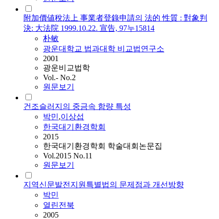
附加價値稅法上 事業者登錄申請의 法的 性質 : 對象判
決: 大法院 1999.10.22. 宣告, 97누15814
朴敏
광운대학교 법과대학 비교법연구소
2001
광운비교법학
Vol.- No.2
원문보기
건조슬러지의 중금속 함량 특성
박민
,
이상섭
한국대기환경학회
2015
한국대기환경학회 학술대회논문집
Vol.2015 No.11
원문보기
지역신문발전지원특별법의 문제점과 개선방향
박민
열린전북
2005