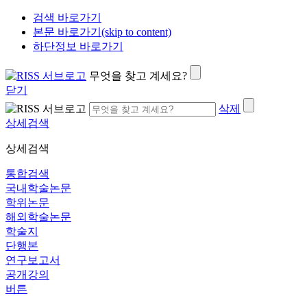
검색 바로가기
본문 바로가기(skip to content)
하단정보 바로가기
무엇을 찾고 계세요?
닫기
삭제
상세검색
상세검색
통합검색
국내학술논문
학위논문
해외학술논문
학술지
단행본
연구보고서
공개강의
버튼