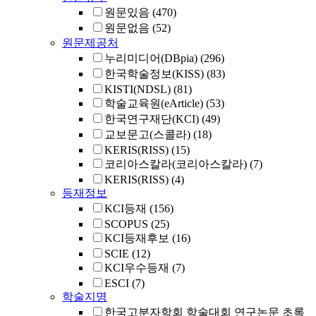
원문있음
(470)
원문없음
(52)
원문제공처
누리미디어(DBpia)
(296)
한국학술정보(KISS)
(83)
KISTI(NDSL)
(81)
학술교육원(eArticle)
(53)
한국연구재단(KCI)
(49)
교보문고(스콜라)
(18)
KERIS(RISS)
(15)
코리아스칼라(코리아스칼라)
(7)
KERIS(RISS)
(4)
등재정보
KCI등재
(156)
SCOPUS
(25)
KCI등재후보
(16)
SCIE
(12)
KCI우수등재
(7)
ESCI
(7)
학술지명
한국고분자학회 학술대회 연구논문 초록