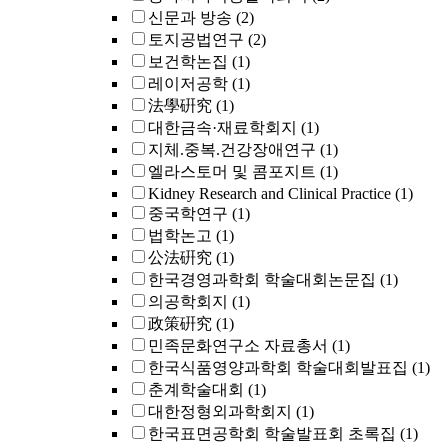
신문과 방송
(2)
토지공법연구
(2)
보건학논집
(1)
레이저공학
(1)
法學硏究
(1)
대한금속·재료학회지
(1)
지체.중복.건강장애연구
(1)
엘라스토머 및 콤포지트
(1)
Kidney Research and Clinical Practice
(1)
중국학연구
(1)
법학논고
(1)
公法硏究
(1)
한국경영과학회 학술대회논문집
(1)
의공학회지
(1)
政策硏究
(1)
민족문화연구소 자료총서
(1)
한국식품영양과학회 학술대회발표집
(1)
춘계학술대회
(1)
대한정형외과학회지
(1)
한국표면공학회 학술발표회 초록집
(1)