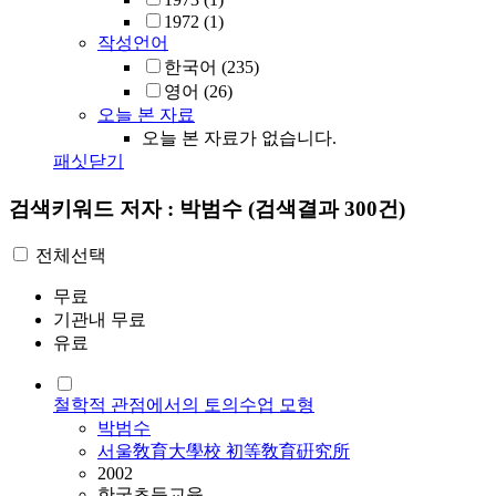
1972
(1)
작성언어
한국어
(235)
영어
(26)
오늘 본 자료
오늘 본 자료가 없습니다.
패싯닫기
검색키워드
저자 : 박범수
(검색결과 300건)
전체선택
무료
기관내 무료
유료
철학적 관점에서의 토의수업 모형
박범수
서울敎育大學校 初等敎育硏究所
2002
한국초등교육