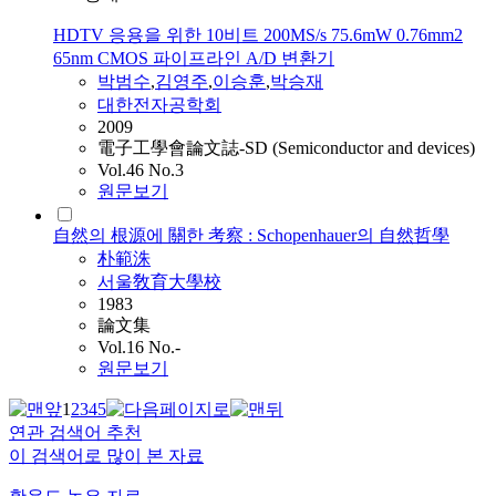
HDTV 응용을 위한 10비트 200MS/s 75.6mW 0.76mm2
65nm CMOS 파이프라인 A/D 변환기
박범수
,
김영주
,
이승훈
,
박승재
대한전자공학회
2009
電子工學會論文誌-SD (Semiconductor and devices)
Vol.46 No.3
원문보기
自然의 根源에 關한 考察 : Schopenhauer의 自然哲學
朴範洙
서울敎育大學校
1983
論文集
Vol.16 No.-
원문보기
1
2
3
4
5
연관 검색어 추천
이 검색어로 많이 본 자료