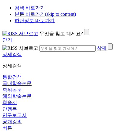
검색 바로가기
본문 바로가기(skip to content)
하단정보 바로가기
무엇을 찾고 계세요?
닫기
삭제
상세검색
상세검색
통합검색
국내학술논문
학위논문
해외학술논문
학술지
단행본
연구보고서
공개강의
버튼