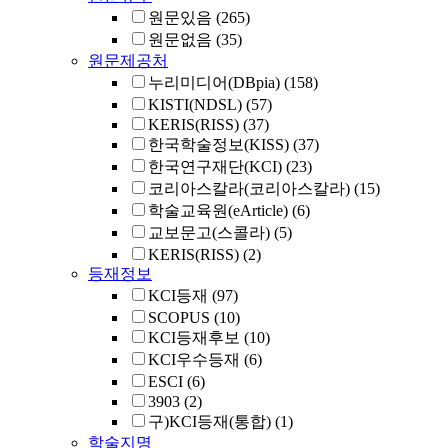
원문있음
(265)
원문없음
(35)
원문제공처
누리미디어(DBpia)
(158)
KISTI(NDSL)
(57)
KERIS(RISS)
(37)
한국학술정보(KISS)
(37)
한국연구재단(KCI)
(23)
코리아스칼라(코리아스칼라)
(15)
학술교육원(eArticle)
(6)
교보문고(스콜라)
(5)
KERIS(RISS)
(2)
등재정보
KCI등재
(97)
SCOPUS
(10)
KCI등재후보
(10)
KCI우수등재
(6)
ESCI
(6)
3903
(2)
구)KCI등재(통합)
(1)
학술지명