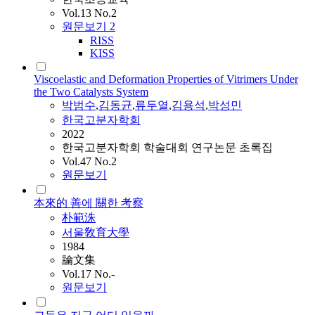
Vol.13 No.2
원문보기
2
RISS
KISS
Viscoelastic and Deformation Properties of Vitrimers Under
the Two Catalysts System
박범수
,
김동균
,
류두열
,
김용석
,
박성민
한국고분자학회
2022
한국고분자학회 학술대회 연구논문 초록집
Vol.47 No.2
원문보기
本來的 善에 關한 考察
朴範洙
서울敎育大學
1984
論文集
Vol.17 No.-
원문보기