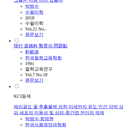
그들은 지금 어디 있을까
박범수
수필미학
2018
수필미학
Vol.21 No.-
원문보기
現行 道德科 敎育의 問題點
朴範洙
한국철학교육학회
1991
철학교육연구
Vol.7 No.18
원문보기
KCI등재
메리골드 꽃 추출물에 의한 미세먼지 유도 인간 각막 상
피 ​​세포의 이동성 및 상피-중간엽 전이의 억제
박범수
,
최영현
한국식품영양과학회