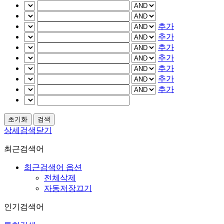
추가
추가
추가
추가
추가
추가
추가
상세검색닫기
최근검색어
최근검색어 옵션
전체삭제
자동저장끄기
인기검색어