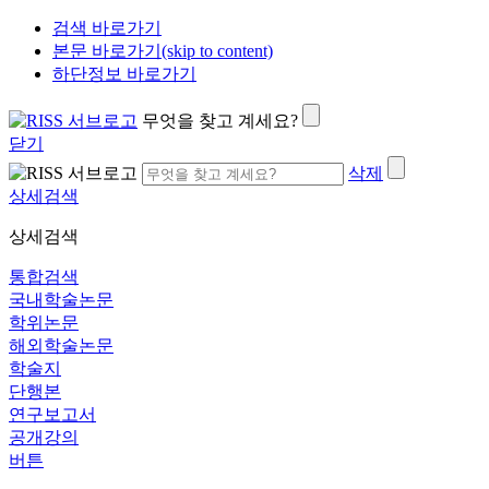
검색 바로가기
본문 바로가기(skip to content)
하단정보 바로가기
무엇을 찾고 계세요?
닫기
삭제
상세검색
상세검색
통합검색
국내학술논문
학위논문
해외학술논문
학술지
단행본
연구보고서
공개강의
버튼