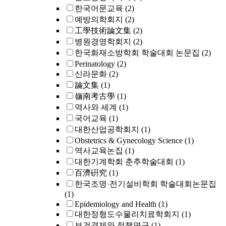
한국어문교육
(2)
예방의학회지
(2)
工學技術論文集
(2)
병원경영학회지
(2)
한국화재소방학회 학술대회 논문집
(2)
Perinatology
(2)
신라문화
(2)
論文集
(1)
嶺南考古學
(1)
역사와 세계
(1)
국어교육
(1)
대한산업공학회지
(1)
Obstetrics & Gynecology Science
(1)
역사교육논집
(1)
대한기계학회 춘추학술대회
(1)
百濟硏究
(1)
한국조명·전기설비학회 학술대회논문집
(1)
Epidemiology and Health
(1)
대한정형도수물리치료학회지
(1)
보건경제와 정책연구
(1)