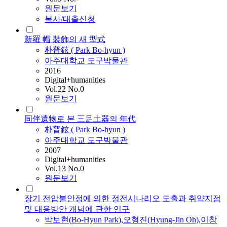
원문보기
복사/대출신청
新羅 帽 裝飾의 새 型式
朴普鉉 (
Park
Bo
-
hyun
)
아주대학교 도구박물관
2016
Digital+humanities
Vol.22 No.0
원문보기
同伴遺物로 본 三足土器의 年代
朴普鉉 (
Park
Bo
-
hyun
)
아주대학교 도구박물관
2007
Digital+humanities
Vol.13 No.0
원문보기
장기 전압불안정에 의한 정전시나리오 도출과 취약지점
및 대응방안 개념에 관한 연구
박보현
(
Bo
-
Hyun
Park
)
,
오형진(Hyung-Jin Oh)
,
이창