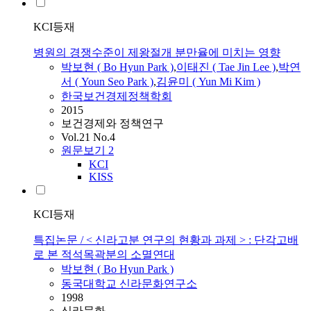
KCI등재
병원의 경쟁수준이 제왕절개 분만율에 미치는 영향
박보현
(
Bo
Hyun
Park
)
,
이태진 ( Tae Jin Lee )
,
박연
서 ( Youn Seo
Park
)
,
김윤미 ( Yun Mi Kim )
한국보건경제정책학회
2015
보건경제와 정책연구
Vol.21 No.4
원문보기
2
KCI
KISS
KCI등재
특집논문 / < 신라고분 연구의 현황과 과제 > : 단각고배
로 본 적석목곽분의 소멸연대
박보현
(
Bo
Hyun
Park
)
동국대학교 신라문화연구소
1998
신라문화