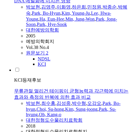
DNA 메틸화에 미치는 영향
박보현
,
김영주
,
이화영
,
하은희
,
민정원
,
박종순
,
박혜
숙
,
Park
,
Bo
-
Hyun
,
Kim, Young-Ju
,
Lee, Hwa-
Young
,
Ha, Eun-Hee
,
Min, Jung-Won
,
Park
, Jong-
Soon
,
Park
, Hye-Sook
대한예방의학회
2005
예방의학회지
Vol.38 No.4
원문보기
2
NDSL
KCI
KCI등재후보
무릎관절 멀리건 테이핑이 균형능력과 각근력에 미치는
효과와 측정의 반복에 의한 효과 비교
박보현
,
최수홍
,
김성중
,
박수형
,
오강오
,
Park
,
Bo
-
hyun
,
Choi, Su-hong
,
Kim, Sung-joong
,
Park
, Su-
hyung
,
Oh, Kang-o
대한정형도수물리치료학회
2018
대한정형도수물리치료학회지