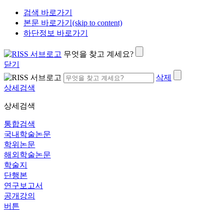
검색 바로가기
본문 바로가기(skip to content)
하단정보 바로가기
무엇을 찾고 계세요?
닫기
삭제
상세검색
상세검색
통합검색
국내학술논문
학위논문
해외학술논문
학술지
단행본
연구보고서
공개강의
버튼