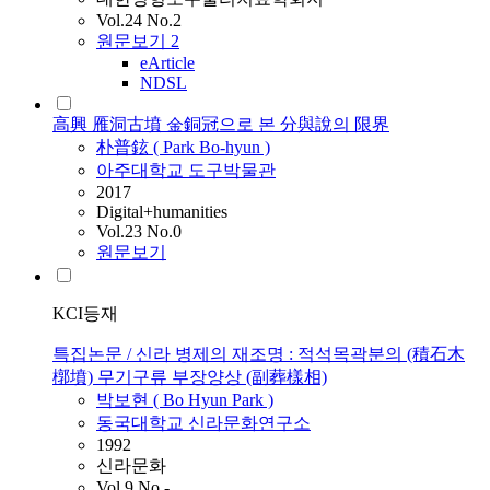
Vol.24 No.2
원문보기
2
eArticle
NDSL
高興 雁洞古墳 金銅冠으로 본 分與說의 限界
朴普鉉 (
Park
Bo
-
hyun
)
아주대학교 도구박물관
2017
Digital+humanities
Vol.23 No.0
원문보기
KCI등재
특집논문 / 신라 병제의 재조명 : 적석목곽분의 (積石木
槨墳) 무기구류 부장양상 (副葬樣相)
박보현
(
Bo
Hyun
Park
)
동국대학교 신라문화연구소
1992
신라문화
Vol.9 No.-