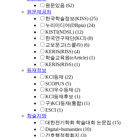
원문있음
(62)
원문제공처
한국학술정보(KISS)
(25)
누리미디어(DBpia)
(24)
KISTI(NDSL)
(12)
한국연구재단(KCI)
(8)
교보문고(스콜라)
(6)
KERIS(RISS)
(4)
학술교육원(eArticle)
(1)
KERIS(RISS)
(1)
등재정보
KCI등재
(22)
SCOPUS
(5)
KCI우수등재
(2)
KCI등재후보
(1)
구)KCI등재(통합)
(1)
ESCI
(1)
학술지명
대한전기학회 학술대회 논문집
(15)
Digital+humanities
(10)
간호행정학회지
(3)