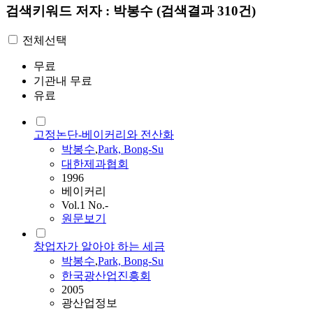
검색키워드
저자 : 박봉수
(검색결과 310건)
전체선택
무료
기관내 무료
유료
고정논단-베이커리와 전산화
박봉수
,
Park, Bong-Su
대한제과협회
1996
베이커리
Vol.1 No.-
원문보기
창업자가 알아야 하는 세금
박봉수
,
Park, Bong-Su
한국광산업진흥회
2005
광산업정보