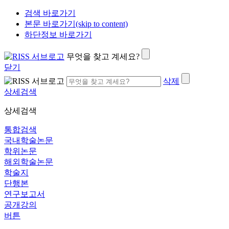
검색 바로가기
본문 바로가기(skip to content)
하단정보 바로가기
무엇을 찾고 계세요?
닫기
삭제
상세검색
상세검색
통합검색
국내학술논문
학위논문
해외학술논문
학술지
단행본
연구보고서
공개강의
버튼