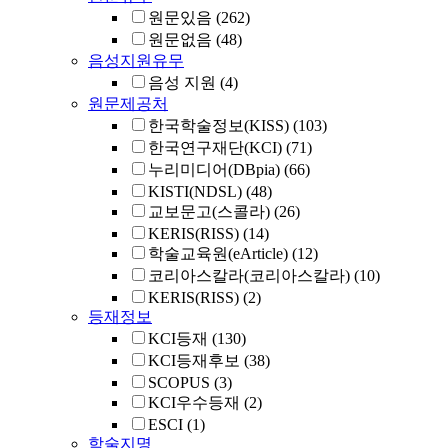
원문있음
(262)
원문없음
(48)
음성지원유무
음성 지원
(4)
원문제공처
한국학술정보(KISS)
(103)
한국연구재단(KCI)
(71)
누리미디어(DBpia)
(66)
KISTI(NDSL)
(48)
교보문고(스콜라)
(26)
KERIS(RISS)
(14)
학술교육원(eArticle)
(12)
코리아스칼라(코리아스칼라)
(10)
KERIS(RISS)
(2)
등재정보
KCI등재
(130)
KCI등재후보
(38)
SCOPUS
(3)
KCI우수등재
(2)
ESCI
(1)
학술지명