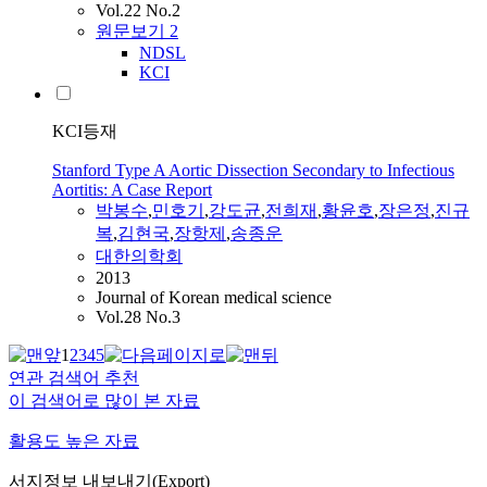
Vol.22 No.2
원문보기
2
NDSL
KCI
KCI등재
Stanford Type A Aortic Dissection Secondary to Infectious
Aortitis: A Case Report
박봉수
,
민호기
,
강도균
,
전희재
,
황윤호
,
장은정
,
진규
복
,
김현국
,
장항제
,
송종운
대한의학회
2013
Journal of Korean medical science
Vol.28 No.3
1
2
3
4
5
연관 검색어 추천
이 검색어로 많이 본 자료
활용도 높은 자료
서지정보 내보내기(Export)