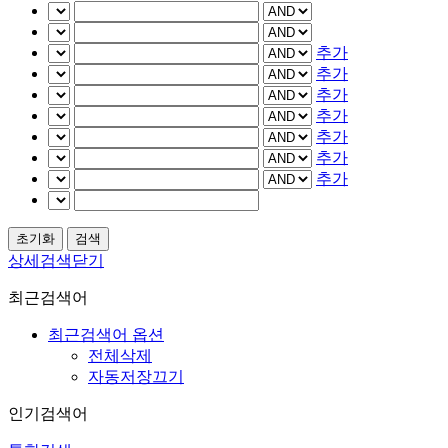
추가
추가
추가
추가
추가
추가
추가
상세검색닫기
최근검색어
최근검색어 옵션
전체삭제
자동저장끄기
인기검색어