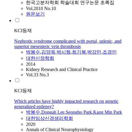
한국고분자학회 학술대회 연구논문 초록집
Vol.2010 No.10
원문보기
KCI등재
Nephrotic syndrome complicated with portal, splenic, and
superior mesenteric vein thrombosis
박봉수
,
김양욱
,
박시형
,
최기복
,
박강민
,
조경민
대한신장학회
2014
Kidney Research and Clinical Practice
Vol.33 No.3
KCI등재
Which articles have highly impacted research on genetic
generalized epilepsy?
박봉수
,
Dongah Lee
,
Seongho Park
,
Kang Min Park
대한임상신경생리학회
2020
Annals of Clinical Neurophysiology