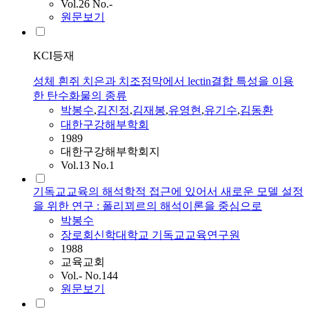
Vol.26 No.-
원문보기
KCI등재
성체 흰쥐 치은과 치조점막에서 lectin결합 특성을 이용
한 탄수화물의 종류
박봉수
,
김진정
,
김재봉
,
유영현
,
유기수
,
김동환
대한구강해부학회
1989
대한구강해부학회지
Vol.13 No.1
기독교교육의 해석학적 접근에 있어서 새로운 모델 설정
을 위한 연구 : 폴리꾀르의 해석이론을 중심으로
박봉수
장로회신학대학교 기독교교육연구원
1988
교육교회
Vol.- No.144
원문보기