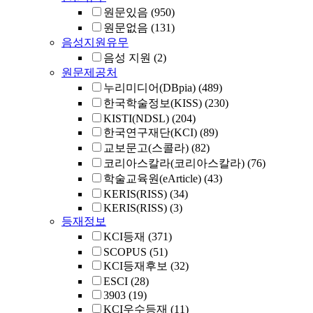
원문있음
(950)
원문없음
(131)
음성지원유무
음성 지원
(2)
원문제공처
누리미디어(DBpia)
(489)
한국학술정보(KISS)
(230)
KISTI(NDSL)
(204)
한국연구재단(KCI)
(89)
교보문고(스콜라)
(82)
코리아스칼라(코리아스칼라)
(76)
학술교육원(eArticle)
(43)
KERIS(RISS)
(34)
KERIS(RISS)
(3)
등재정보
KCI등재
(371)
SCOPUS
(51)
KCI등재후보
(32)
ESCI
(28)
3903
(19)
KCI우수등재
(11)