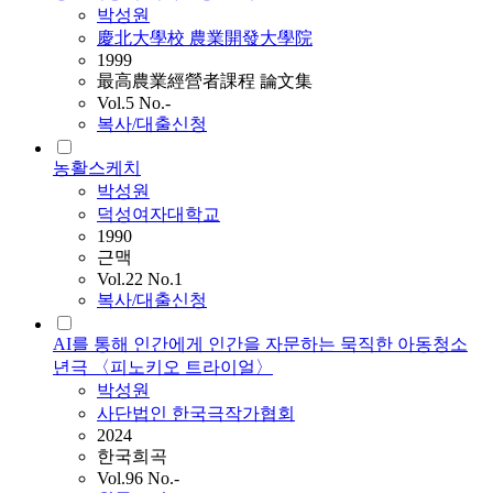
박성원
慶北大學校 農業開發大學院
1999
最高農業經營者課程 論文集
Vol.5 No.-
복사/대출신청
농활스케치
박성원
덕성여자대학교
1990
근맥
Vol.22 No.1
복사/대출신청
AI를 통해 인간에게 인간을 자문하는 묵직한 아동청소
년극 〈피노키오 트라이얼〉
박성원
사단법인 한국극작가협회
2024
한국희곡
Vol.96 No.-