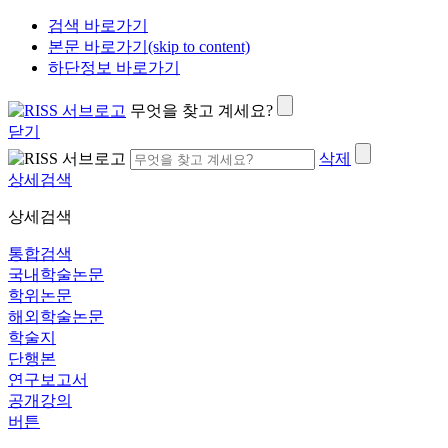
검색 바로가기
본문 바로가기(skip to content)
하단정보 바로가기
무엇을 찾고 계세요?
닫기
삭제
상세검색
상세검색
통합검색
국내학술논문
학위논문
해외학술논문
학술지
단행본
연구보고서
공개강의
버튼