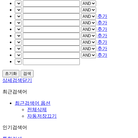
추가
추가
추가
추가
추가
추가
추가
상세검색닫기
최근검색어
최근검색어 옵션
전체삭제
자동저장끄기
인기검색어