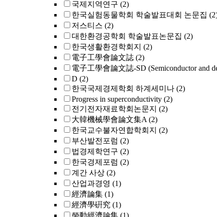
국제지역연구
(2)
한국실험동물학회 학술발표대회 논문집
(2
저스티스
(2)
대한환경공학회 학술발표논문집
(2)
한국생활환경학회지
(2)
電子工學會論文誌
(2)
電子工學會論文誌-SD (Semiconductor and dev
D
(2)
한국국제경제학회 하계세미나
(2)
Progress in superconductivity
(2)
전기전자재료학회논문지
(2)
大韓機械學會論文集A
(2)
한국교수불자연합학회지
(2)
부산발전포럼
(2)
법경제학연구
(2)
한국경제포럼
(2)
계간 사상
(2)
산업과경영
(1)
經濟論集
(1)
經濟學硏究
(1)
勞動經濟論集
(1)