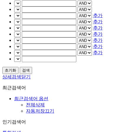
추가
추가
추가
추가
추가
추가
추가
상세검색닫기
최근검색어
최근검색어 옵션
전체삭제
자동저장끄기
인기검색어