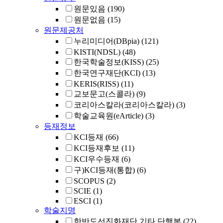
원문있음
(190)
원문없음
(15)
원문제공처
누리미디어(DBpia)
(121)
KISTI(NDSL)
(48)
한국학술정보(KISS)
(25)
한국연구재단(KCI)
(13)
KERIS(RISS)
(11)
교보문고(스콜라)
(9)
코리아스칼라(코리아스칼라)
(3)
학술교육원(eArticle)
(3)
등재정보
KCI등재
(66)
KCI등재후보
(11)
KCI우수등재
(6)
구)KCI등재(통합)
(6)
SCOPUS
(2)
SCIE
(1)
ESCI
(1)
학술지명
한반도선진화재단 기타 단행본
(22)