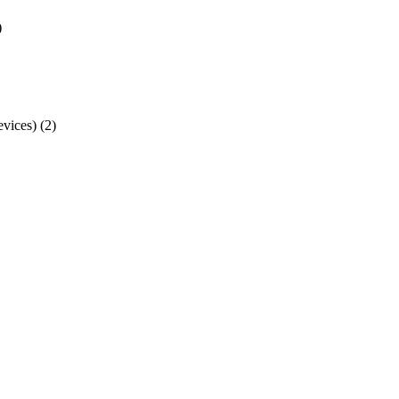
)
ices)
(2)