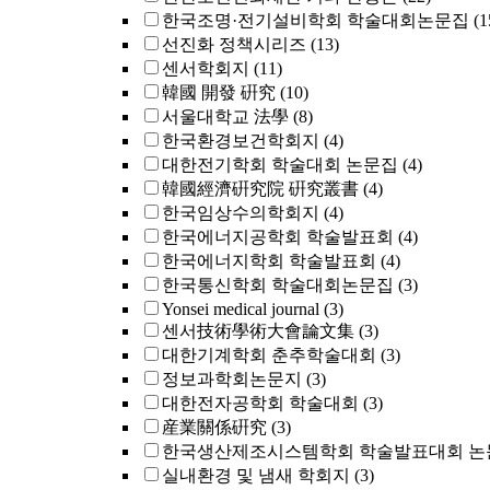
한국조명·전기설비학회 학술대회논문집
(1
선진화 정책시리즈
(13)
센서학회지
(11)
韓國 開發 硏究
(10)
서울대학교 法學
(8)
한국환경보건학회지
(4)
대한전기학회 학술대회 논문집
(4)
韓國經濟硏究院 硏究叢書
(4)
한국임상수의학회지
(4)
한국에너지공학회 학술발표회
(4)
한국에너지학회 학술발표회
(4)
한국통신학회 학술대회논문집
(3)
Yonsei medical journal
(3)
센서技術學術大會論文集
(3)
대한기계학회 춘추학술대회
(3)
정보과학회논문지
(3)
대한전자공학회 학술대회
(3)
産業關係硏究
(3)
한국생산제조시스템학회 학술발표대회 논
실내환경 및 냄새 학회지
(3)