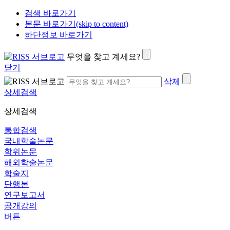
검색 바로가기
본문 바로가기(skip to content)
하단정보 바로가기
무엇을 찾고 계세요?
닫기
삭제
상세검색
상세검색
통합검색
국내학술논문
학위논문
해외학술논문
학술지
단행본
연구보고서
공개강의
버튼