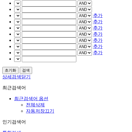
추가
추가
추가
추가
추가
추가
추가
상세검색닫기
최근검색어
최근검색어 옵션
전체삭제
자동저장끄기
인기검색어