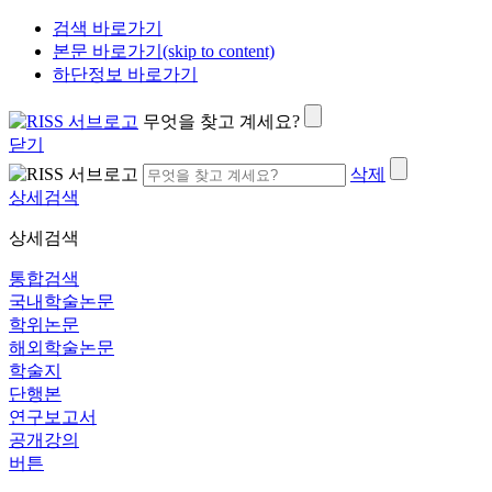
검색 바로가기
본문 바로가기(skip to content)
하단정보 바로가기
무엇을 찾고 계세요?
닫기
삭제
상세검색
상세검색
통합검색
국내학술논문
학위논문
해외학술논문
학술지
단행본
연구보고서
공개강의
버튼