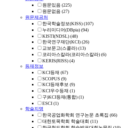
원문있음
(225)
원문없음
(27)
원문제공처
한국학술정보(KISS)
(107)
누리미디어(DBpia)
(94)
KISTI(NDSL)
(48)
한국연구재단(KCI)
(26)
교보문고(스콜라)
(13)
코리아스칼라(코리아스칼라)
(6)
KERIS(RISS)
(4)
등재정보
KCI등재
(67)
SCOPUS
(9)
KCI등재후보
(9)
KCI우수등재
(1)
구)KCI등재(통합)
(1)
ESCI
(1)
학술지명
한국공업화학회 연구논문 초록집
(66)
대한토목학회 학술대회
(11)
한국철도학회 학술발표대회논문집
(10)