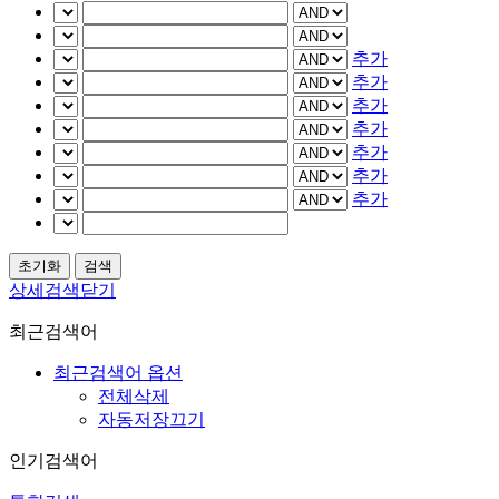
추가
추가
추가
추가
추가
추가
추가
상세검색닫기
최근검색어
최근검색어 옵션
전체삭제
자동저장끄기
인기검색어