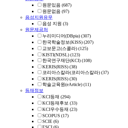
원문있음
(687)
원문없음
(97)
음성지원유무
음성 지원
(3)
원문제공처
누리미디어(DBpia)
(307)
한국학술정보(KISS)
(207)
교보문고(스콜라)
(125)
KISTI(NDSL)
(123)
한국연구재단(KCI)
(108)
KERIS(RISS)
(38)
코리아스칼라(코리아스칼라)
(37)
KERIS(RISS)
(30)
학술교육원(eArticle)
(11)
등재정보
KCI등재
(294)
KCI등재후보
(33)
KCI우수등재
(23)
SCOPUS
(17)
SCIE
(6)
ESCI
(6)