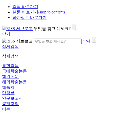
검색 바로가기
본문 바로가기(skip to content)
하단정보 바로가기
무엇을 찾고 계세요?
닫기
삭제
상세검색
상세검색
통합검색
국내학술논문
학위논문
해외학술논문
학술지
단행본
연구보고서
공개강의
버튼