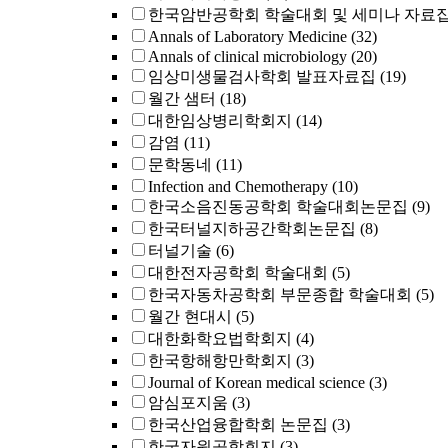
한국암반공학회 학술대회 및 세미나 자료
Annals of Laboratory Medicine
(32)
Annals of clinical microbiology
(20)
임상미생물검사학회 발표자료집
(19)
월간 샘터
(18)
대한임상병리학회지
(14)
감염
(11)
문학동네
(11)
Infection and Chemotherapy
(10)
한국소음진동공학회 학술대회논문집
(9)
한국터널지하공간학회논문집
(8)
터널기술
(6)
대한전자공학회 학술대회
(5)
한국자동차공학회 부문종합 학술대회
(5)
월간 현대시
(5)
대한화학요법학회지
(4)
한국항해항만학회지
(3)
Journal of Korean medical science
(3)
암심포지움
(3)
한국산업융합학회 논문집
(3)
한국자원공학회지
(3)