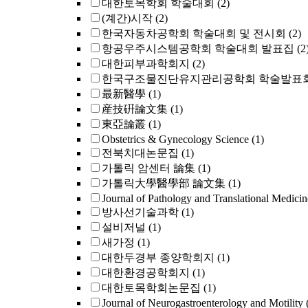
대한토목학회 학술대회
(2)
(계간)시작
(2)
한국자동차공학회 학술대회 및 전시회
(2)
항공우주시스템공학회 학술대회 발표집
(2
대한피부과학회지
(2)
한국구조물진단유지관리공학회 학술발표회
最新醫學
(1)
産技硏論文集
(1)
東亞論叢
(1)
Obstetrics & Gynecology Science
(1)
전북치대논문집
(1)
가톨릭 암센터 論集
(1)
가톨릭大學醫學部 論文集
(1)
Journal of Pathology and Translational Medicin
방사선기술과학
(1)
설비저널
(1)
새가정
(1)
대한두경부 종양학회지
(1)
대한환경공학회지
(1)
대한토목학회논문집
(1)
Journal of Neurogastroenterology and Motilit