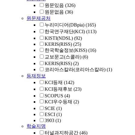
원문있음
(326)
원문없음
(36)
원문제공처
누리미디어(DBpia)
(165)
한국연구재단(KCI)
(113)
KISTI(NDSL)
(92)
KERIS(RISS)
(25)
한국학술정보(KISS)
(16)
교보문고(스콜라)
(6)
KERIS(RISS)
(2)
코리아스칼라(코리아스칼라)
(1)
등재정보
KCI등재
(142)
KCI등재후보
(23)
SCOPUS
(4)
KCI우수등재
(2)
SCIE
(1)
ESCI
(1)
3903
(1)
학술지명
터널과지하공간
(46)