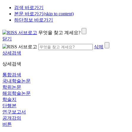
검색 바로가기
본문 바로가기(skip to content)
하단정보 바로가기
무엇을 찾고 계세요?
닫기
삭제
상세검색
상세검색
통합검색
국내학술논문
학위논문
해외학술논문
학술지
단행본
연구보고서
공개강의
버튼