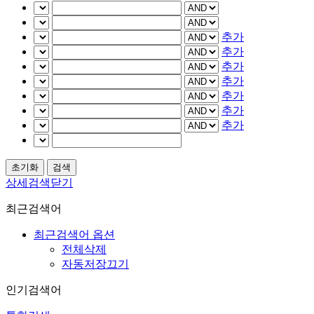
추가
추가
추가
추가
추가
추가
추가
상세검색닫기
최근검색어
최근검색어 옵션
전체삭제
자동저장끄기
인기검색어