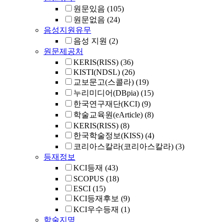
원문있음
(105)
원문없음
(24)
음성지원유무
음성 지원
(2)
원문제공처
KERIS(RISS)
(36)
KISTI(NDSL)
(26)
교보문고(스콜라)
(19)
누리미디어(DBpia)
(15)
한국연구재단(KCI)
(9)
학술교육원(eArticle)
(8)
KERIS(RISS)
(8)
한국학술정보(KISS)
(4)
코리아스칼라(코리아스칼라)
(3)
등재정보
KCI등재
(43)
SCOPUS
(18)
ESCI
(15)
KCI등재후보
(9)
KCI우수등재
(1)
학술지명