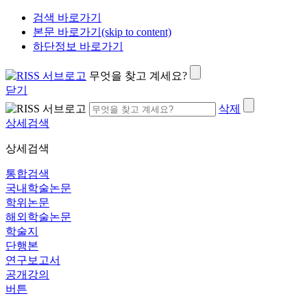
검색 바로가기
본문 바로가기(skip to content)
하단정보 바로가기
무엇을 찾고 계세요?
닫기
삭제
상세검색
상세검색
통합검색
국내학술논문
학위논문
해외학술논문
학술지
단행본
연구보고서
공개강의
버튼