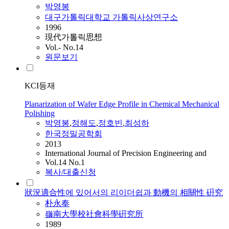
박영봉
대구가톨릭대학교 가톨릭사상연구소
1996
現代가톨릭思想
Vol.- No.14
원문보기
KCI등재
Planarization of Wafer Edge Profile in Chemical Mechanical
Polishing
박영봉
,
정해도
,
정호빈
,
최성하
한국정밀공학회
2013
International Journal of Precision Engineering and
Vol.14 No.1
복사/대출신청
狀況適合性에 있어서의 리이더쉽과 動機의 相關性 硏究
朴永奉
嶺南大學校社會科學硏究所
1989