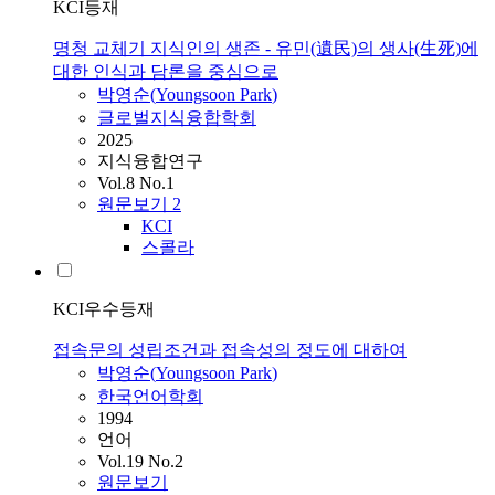
KCI등재
명청 교체기 지식인의 생존 - 유민(遺民)의 생사(生死)에
대한 인식과 담론을 중심으로
박영순
(
Youngsoon
Park
)
글로벌지식융합학회
2025
지식융합연구
Vol.8 No.1
원문보기
2
KCI
스콜라
KCI우수등재
접속문의 성립조건과 접속성의 정도에 대하여
박영순
(
Youngsoon
Park
)
한국언어학회
1994
언어
Vol.19 No.2
원문보기