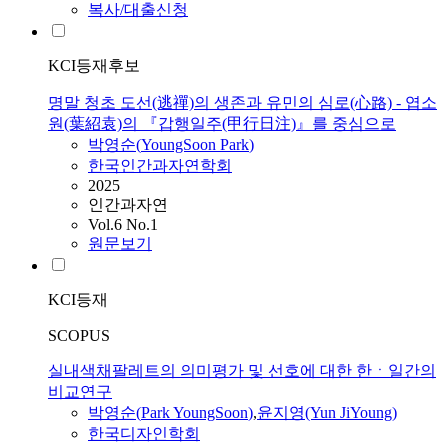
복사/대출신청
KCI등재후보
명말 청초 도선(逃禪)의 생존과 유민의 심로(心路) - 엽소
원(葉紹袁)의 『갑행일주(甲行日注)』를 중심으로
박영순
(
YoungSoon
Park
)
한국인간과자연학회
2025
인간과자연
Vol.6 No.1
원문보기
KCI등재
SCOPUS
실내색채팔레트의 의미평가 및 선호에 대한 한ㆍ일간의
비교연구
박영순
(
Park
YoungSoon
)
,
윤지영(Yun JiYoung)
한국디자인학회