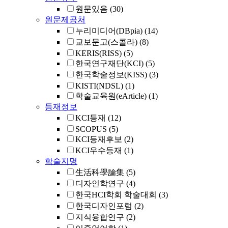
원문있음
(30)
원문제공처
누리미디어(DBpia)
(14)
교보문고(스콜라)
(8)
KERIS(RISS)
(5)
한국연구재단(KCI)
(5)
한국학술정보(KISS)
(3)
KISTI(NDSL)
(1)
학술교육원(eArticle)
(1)
등재정보
KCI등재
(12)
SCOPUS
(5)
KCI등재후보
(2)
KCI우수등재
(1)
학술지명
生活科學論集
(5)
디자인학연구
(4)
한국HCI학회 학술대회
(3)
한국디자인포럼
(2)
지식융합연구
(2)