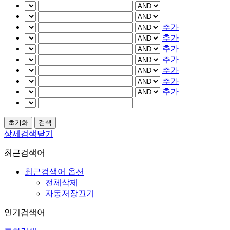
추가
추가
추가
추가
추가
추가
추가
상세검색닫기
최근검색어
최근검색어 옵션
전체삭제
자동저장끄기
인기검색어