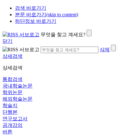
검색 바로가기
본문 바로가기(skip to content)
하단정보 바로가기
무엇을 찾고 계세요?
닫기
삭제
상세검색
상세검색
통합검색
국내학술논문
학위논문
해외학술논문
학술지
단행본
연구보고서
공개강의
버튼