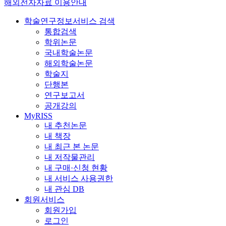
해외전자자료 이용안내
학술연구정보서비스 검색
통합검색
학위논문
국내학술논문
해외학술논문
학술지
단행본
연구보고서
공개강의
MyRISS
내 추천논문
내 책장
내 최근 본 논문
내 저작물관리
내 구매·신청 현황
내 서비스 사용권한
내 관심 DB
회원서비스
회원가입
로그인