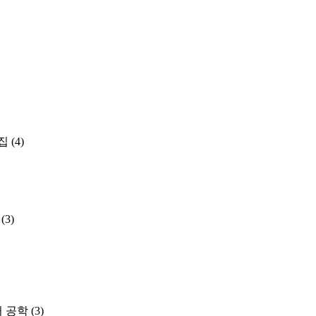
집
(4)
(3)
 공학
(3)