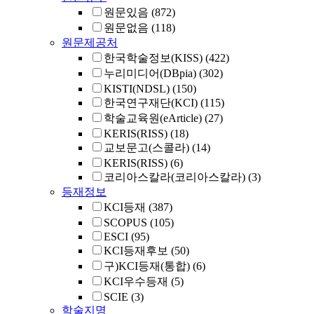
원문있음
(872)
원문없음
(118)
원문제공처
한국학술정보(KISS)
(422)
누리미디어(DBpia)
(302)
KISTI(NDSL)
(150)
한국연구재단(KCI)
(115)
학술교육원(eArticle)
(27)
KERIS(RISS)
(18)
교보문고(스콜라)
(14)
KERIS(RISS)
(6)
코리아스칼라(코리아스칼라)
(3)
등재정보
KCI등재
(387)
SCOPUS
(105)
ESCI
(95)
KCI등재후보
(50)
구)KCI등재(통합)
(6)
KCI우수등재
(5)
SCIE
(3)
학술지명