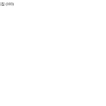
록집
(103)