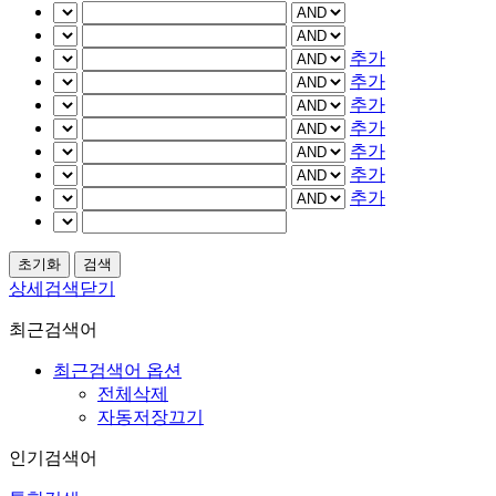
추가
추가
추가
추가
추가
추가
추가
상세검색닫기
최근검색어
최근검색어 옵션
전체삭제
자동저장끄기
인기검색어