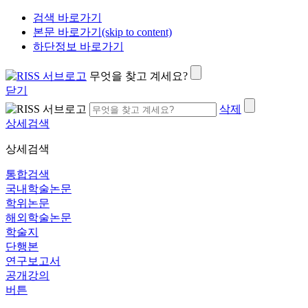
검색 바로가기
본문 바로가기(skip to content)
하단정보 바로가기
무엇을 찾고 계세요?
닫기
삭제
상세검색
상세검색
통합검색
국내학술논문
학위논문
해외학술논문
학술지
단행본
연구보고서
공개강의
버튼