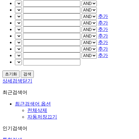
추가
추가
추가
추가
추가
추가
추가
상세검색닫기
최근검색어
최근검색어 옵션
전체삭제
자동저장끄기
인기검색어