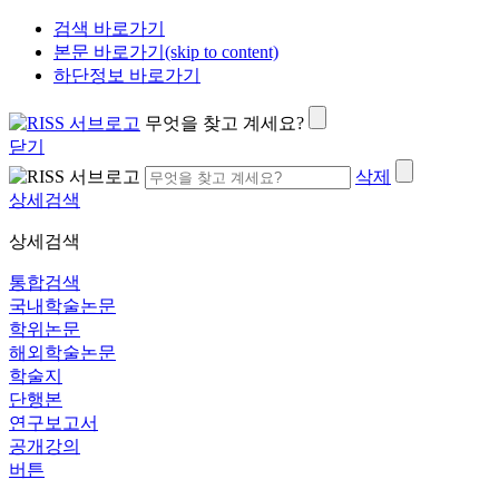
검색 바로가기
본문 바로가기(skip to content)
하단정보 바로가기
무엇을 찾고 계세요?
닫기
삭제
상세검색
상세검색
통합검색
국내학술논문
학위논문
해외학술논문
학술지
단행본
연구보고서
공개강의
버튼