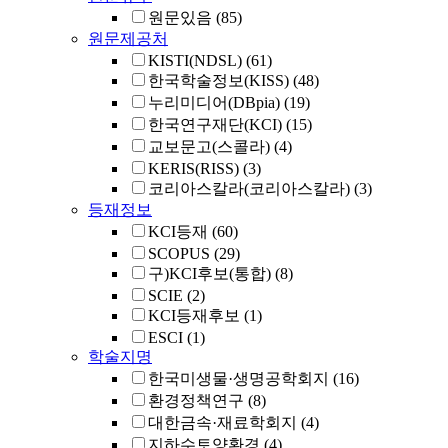
원문있음
(85)
원문제공처
KISTI(NDSL)
(61)
한국학술정보(KISS)
(48)
누리미디어(DBpia)
(19)
한국연구재단(KCI)
(15)
교보문고(스콜라)
(4)
KERIS(RISS)
(3)
코리아스칼라(코리아스칼라)
(3)
등재정보
KCI등재
(60)
SCOPUS
(29)
구)KCI후보(통합)
(8)
SCIE
(2)
KCI등재후보
(1)
ESCI
(1)
학술지명
한국미생물·생명공학회지
(16)
환경정책연구
(8)
대한금속·재료학회지
(4)
지하수토양환경
(4)