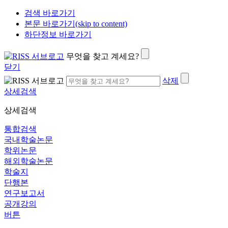
검색 바로가기
본문 바로가기(skip to content)
하단정보 바로가기
무엇을 찾고 계세요?
닫기
삭제
상세검색
상세검색
통합검색
국내학술논문
학위논문
해외학술논문
학술지
단행본
연구보고서
공개강의
버튼