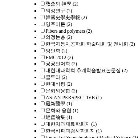
敎會와 神學
(2)
의정연구
(2)
韓國史學史學報
(2)
영주어문
(2)
Fibers and polymers
(2)
의정논총
(2)
한국자동차공학회 학술대회 및 전시회
(2)
방언학
(2)
EMC2012
(2)
공공언어학
(2)
대한내과학회 추계학술발표논문집
(2)
쿨투라
(2)
현대비평
(2)
문화와융합
(2)
ASIAN PERSPECTIVE
(1)
最新醫學
(1)
문화와 융합
(1)
經營論集
(1)
대한치과재료학회지
(1)
한국비파괴검사학회지
(1)
Journal of Soonchunhyang Medical Science
(1)