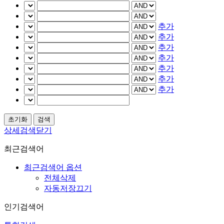
추가
추가
추가
추가
추가
추가
추가
상세검색닫기
최근검색어
최근검색어 옵션
전체삭제
자동저장끄기
인기검색어