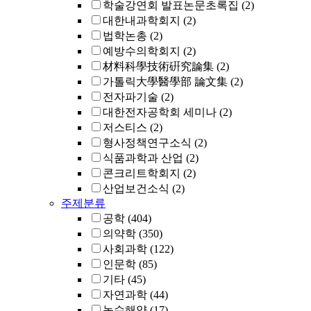
학술강연회 발표논문초록집
(2)
대한내과학회지
(2)
법학논총
(2)
예방수의학회지
(2)
材料科學技術硏究論集
(2)
가톨릭大學醫學部 論文集
(2)
전자파기술
(2)
대한전자공학회 세미나
(2)
저스티스
(2)
형사정책연구소식
(2)
식품과학과 산업
(2)
콘크리트학회지
(2)
산업보건소식
(2)
주제분류
공학
(404)
의약학
(350)
사회과학
(122)
인문학
(85)
기타
(45)
자연과학
(44)
농수해양
(17)