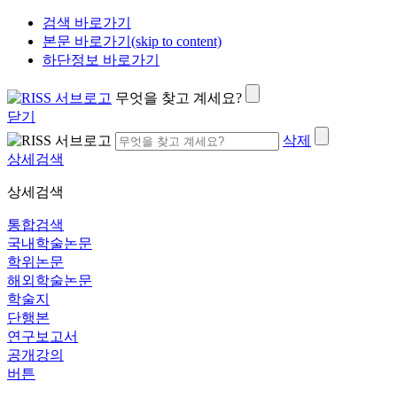
검색 바로가기
본문 바로가기(skip to content)
하단정보 바로가기
무엇을 찾고 계세요?
닫기
삭제
상세검색
상세검색
통합검색
국내학술논문
학위논문
해외학술논문
학술지
단행본
연구보고서
공개강의
버튼