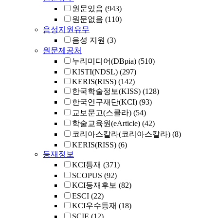
원문있음
(943)
원문없음
(110)
음성지원유무
음성 지원
(3)
원문제공처
누리미디어(DBpia)
(510)
KISTI(NDSL)
(297)
KERIS(RISS)
(142)
한국학술정보(KISS)
(128)
한국연구재단(KCI)
(93)
교보문고(스콜라)
(54)
학술교육원(eArticle)
(42)
코리아스칼라(코리아스칼라)
(8)
KERIS(RISS)
(6)
등재정보
KCI등재
(371)
SCOPUS
(92)
KCI등재후보
(82)
ESCI
(22)
KCI우수등재
(18)
SCIE
(12)