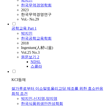
박지인
한국무역경영학회
2023
한국무역경영연구
Vol.- No.29
공학교육 Part 1
박지인
한국공학교육학회
2018
Ingenium(人材니움)
Vol.25 No.3
원문보기
2
NDSL
스콜라
KCI등재
쌀가루로부터 이소말토올리고당 제조를 위한 효소반응
최적 조건
박지인
,
신지영
,
양지영
한국식품위생안전성학회