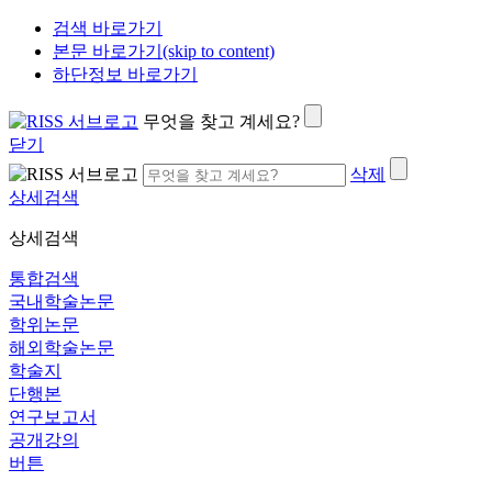
검색 바로가기
본문 바로가기(skip to content)
하단정보 바로가기
무엇을 찾고 계세요?
닫기
삭제
상세검색
상세검색
통합검색
국내학술논문
학위논문
해외학술논문
학술지
단행본
연구보고서
공개강의
버튼