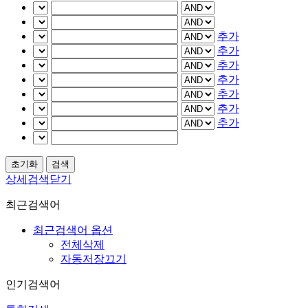
추가
추가
추가
추가
추가
추가
추가
상세검색닫기
최근검색어
최근검색어 옵션
전체삭제
자동저장끄기
인기검색어