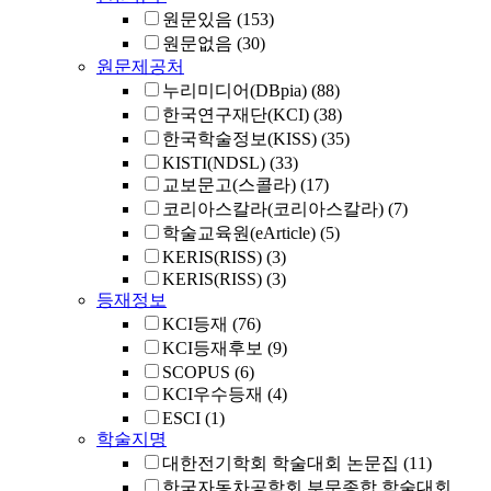
원문있음
(153)
원문없음
(30)
원문제공처
누리미디어(DBpia)
(88)
한국연구재단(KCI)
(38)
한국학술정보(KISS)
(35)
KISTI(NDSL)
(33)
교보문고(스콜라)
(17)
코리아스칼라(코리아스칼라)
(7)
학술교육원(eArticle)
(5)
KERIS(RISS)
(3)
KERIS(RISS)
(3)
등재정보
KCI등재
(76)
KCI등재후보
(9)
SCOPUS
(6)
KCI우수등재
(4)
ESCI
(1)
학술지명
대한전기학회 학술대회 논문집
(11)
한국자동차공학회 부문종합 학술대회