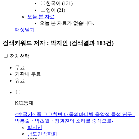
한국어
(131)
영어
(21)
오늘 본 자료
오늘 본 자료가 없습니다.
패싯닫기
검색키워드
저자 : 박지인
(검색결과 183건)
전체선택
무료
기관내 무료
유료
KCI등재
<수궁가> 중 고고천변 대목의바디별 음악적 특성 연구 -
박봉술ㆍ박초월ㆍ정권진의 소리를 중심으로-
박지인
남도민속학회