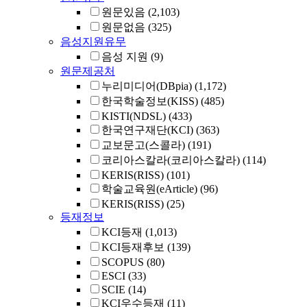
원문있음
(2,103)
원문없음
(325)
음성지원유무
음성 지원
(9)
원문제공처
누리미디어(DBpia)
(1,172)
한국학술정보(KISS)
(485)
KISTI(NDSL)
(433)
한국연구재단(KCI)
(363)
교보문고(스콜라)
(191)
코리아스칼라(코리아스칼라)
(114)
KERIS(RISS)
(101)
학술교육원(eArticle)
(96)
KERIS(RISS)
(25)
등재정보
KCI등재
(1,013)
KCI등재후보
(139)
SCOPUS
(80)
ESCI
(33)
SCIE
(14)
KCI우수등재
(11)