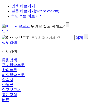
검색 바로가기
본문 바로가기(skip to content)
하단정보 바로가기
무엇을 찾고 계세요?
닫기
삭제
상세검색
상세검색
통합검색
국내학술논문
학위논문
해외학술논문
학술지
단행본
연구보고서
공개강의
버튼