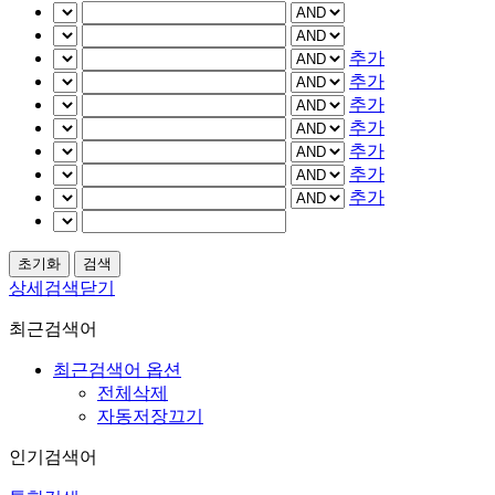
추가
추가
추가
추가
추가
추가
추가
상세검색닫기
최근검색어
최근검색어 옵션
전체삭제
자동저장끄기
인기검색어