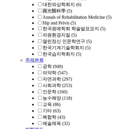
대한외상학회지
(6)
圓光醫科學
(5)
Annals of Rehabilitation Medicine
(5)
Hip and Pelvis
(5)
한국원예학회 학술발표요지
(5)
자원환경지질
(5)
열린정신 인문학연구
(5)
한국기계기술학회지
(5)
한국습지학회지
(5)
주제분류
공학
(949)
의약학
(547)
자연과학
(297)
사회과학
(253)
인문학
(160)
농수해양
(118)
교육
(86)
기타
(63)
복합학
(43)
예술체육
(32)