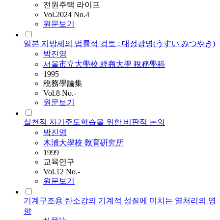
전원주택 라이프
Vol.2024 No.4
원문보기
일본 지방세의 법률적 검토 : 대정광명(うすい みつやき)
박진영
서울市立大學校 經商大學 稅務學科
1995
稅務學論集
Vol.8 No.-
원문보기
실천적 자기주도학습을 위한 비판적 논의
박진영
木浦大學校 敎育硏究所
1999
교육연구
Vol.12 No.-
원문보기
기계구조용 탄소강의 기계적 성질에 미치는 열처리의 영
향