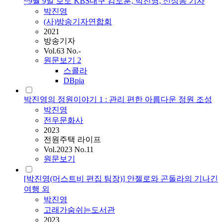
~9월 9일 보도 KBS대구 김도훈, 박진영, 신상응 기자
박진영
(사)방송기자연합회
2021
방송기자
Vol.63 No.-
원문보기
2
스콜라
DBpia
박진영의 정원이야기 1 : 관리 편한 아름다운 정원 조성
박진영
전우문화사
2023
전원주택 라이프
Vol.2023 No.11
원문보기
[박진영(머스트비 편집 팀장)] 안젤로와 곤돌라의 기나긴
여행 외
박진영
고래가숨쉬는도서관
2023