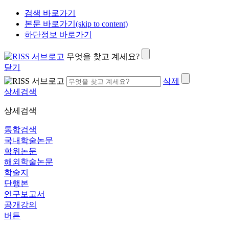
검색 바로가기
본문 바로가기(skip to content)
하단정보 바로가기
무엇을 찾고 계세요?
닫기
삭제
상세검색
상세검색
통합검색
국내학술논문
학위논문
해외학술논문
학술지
단행본
연구보고서
공개강의
버튼