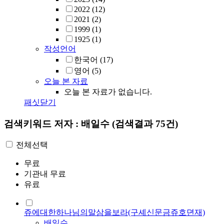
2022
(12)
2021
(2)
1999
(1)
1925
(1)
작성언어
한국어
(17)
영어
(5)
오늘 본 자료
오늘 본 자료가 없습니다.
패싯닫기
검색키워드
저자 : 배일수
(검색결과 75건)
전체선택
무료
기관내 무료
유료
쥬에대한하나님의말삼을보라(구셰신문금쥬호뎐재)
배일수