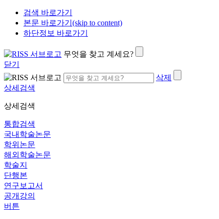
검색 바로가기
본문 바로가기(skip to content)
하단정보 바로가기
무엇을 찾고 계세요?
닫기
삭제
상세검색
상세검색
통합검색
국내학술논문
학위논문
해외학술논문
학술지
단행본
연구보고서
공개강의
버튼