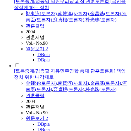
[토론중계/정동영 열린우리당 의장 관훈토론회] 국민을
잘살게 하는 정치
鄭東泳(
토론자
)
,
南贊淳(사회자)
,
金昌基(
토론자
)
,
河
南臣(
토론자
)
,
裵貞根(
토론자
)
,
朴光珠(
토론자
)
관훈클럽
2004
관훈저널
Vol.- No.90
원문보기
2
DBpia
DBpia
[토론중계/김종필 자유민주연합 총재 관훈토론회] 책임
정치 위한 내각제로
金鍾泌(
토론자
)
,
南贊淳(사회자)
,
金昌基(
토론자
)
,
河
南臣(
토론자
)
,
裵貞根(
토론자
)
,
朴光珠(
토론자
)
관훈클럽
2004
관훈저널
Vol.- No.90
원문보기
2
DBpia
DBpia