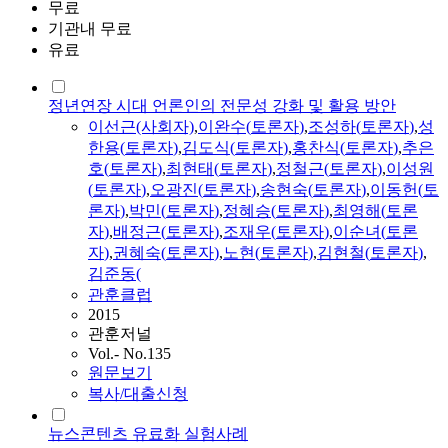
무료
기관내 무료
유료
정년연장 시대 언론인의 전문성 강화 및 활용 방안
이선근(사회자)
,
이완수(
토론자
)
,
조성하(
토론자
)
,
성
한용(
토론자
)
,
김도식(
토론자
)
,
홍찬식(
토론자
)
,
추은
호(
토론자
)
,
최현태(
토론자
)
,
정철근(
토론자
)
,
이성원
(
토론자
)
,
오광진(
토론자
)
,
송현숙(
토론자
)
,
이동헌(
토
론자
)
,
박민(
토론자
)
,
정혜승(
토론자
)
,
최영해(
토론
자
)
,
배정근
(
토론자
)
,
조재우(
토론자
)
,
이순녀(
토론
자
)
,
권혜숙(
토론자
)
,
노현(
토론자
)
,
김현철(
토론자
)
,
김준동(
관훈클럽
2015
관훈저널
Vol.- No.135
원문보기
복사/대출신청
뉴스콘텐츠 유료화 실험사례