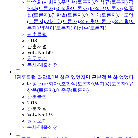
박승희(사회자)
,
우병현(
토론자
)
,
임석규(
토론자
)
,
김
안나(
토론자
)
,
이정환(
토론자
)
,
배정근
(
토론자
)
,
임종
섭(
토론자
)
,
김한별(
토론자
)
,
이인숙(
토론자
)
,
남도영
(
토론자
)
,
이지운(
토론자
)
,
설진훈(
토론자
)
,
성기홍(
토
론자
)
,
양선아(
토론자
)
,
이성주(
토론자
)
관훈클럽
2018
관훈저널
Vol.- No.149
원문보기
복사/대출신청
[관훈클럽 좌담회] 반성은 있었지만 근본적 변화 없었다
배정근
(사회자)
,
조현석(
토론자
)
,
박기용(
토론자
)
,
유
상욱(
토론자
)
,
이중우(
토론자
)
관훈클럽
2015
관훈저널
Vol.- No.135
원문보기
복사/대출신청