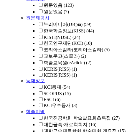
원문있음
(123)
원문없음
(7)
원문제공처
누리미디어(DBpia)
(59)
한국학술정보(KISS)
(44)
KISTI(NDSL)
(24)
한국연구재단(KCI)
(10)
코리아스칼라(코리아스칼라)
(5)
교보문고(스콜라)
(2)
학술교육원(eArticle)
(2)
KERIS(RISS)
(1)
KERIS(RISS)
(1)
등재정보
KCI등재
(54)
SCOPUS
(15)
ESCI
(6)
KCI우수등재
(3)
학술지명
한국진공학회 학술발표회초록집
(27)
대한금속·재료학회지
(16)
대한금속재료학회 학술대회 개요집
(15)