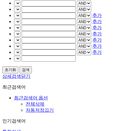
추가
추가
추가
추가
추가
추가
추가
상세검색닫기
최근검색어
최근검색어 옵션
전체삭제
자동저장끄기
인기검색어