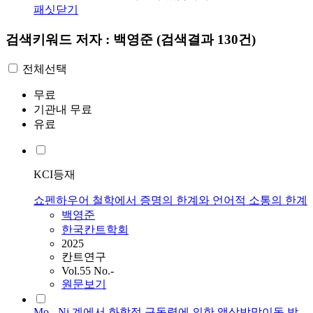
패싯닫기
검색키워드
저자 : 백영준
(검색결과 130건)
전체선택
무료
기관내 무료
유료
KCI등재
쇼펜하우어 철학에서 증명의 한계와 언어적 소통의 한계
백영준
한국칸트학회
2025
칸트연구
Vol.55 No.-
원문보기
Mo - Ni 계에서 화학적 구동력에 의한 액상박막이동 방