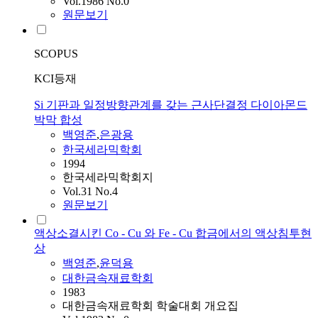
Vol.1986 No.0
원문보기
SCOPUS
KCI등재
Si 기판과 일정방향관계를 갖는 근사단결정 다이아몬드
박막 합성
백영준
,
은광용
한국세라믹학회
1994
한국세라믹학회지
Vol.31 No.4
원문보기
액상소결시킨 Co - Cu 와 Fe - Cu 합금에서의 액상침투현
상
백영준
,
윤덕용
대한금속재료학회
1983
대한금속재료학회 학술대회 개요집