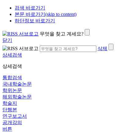
검색 바로가기
본문 바로가기(skip to content)
하단정보 바로가기
무엇을 찾고 계세요?
닫기
삭제
상세검색
상세검색
통합검색
국내학술논문
학위논문
해외학술논문
학술지
단행본
연구보고서
공개강의
버튼