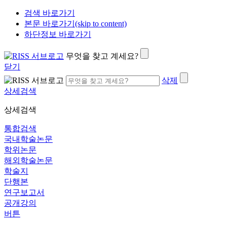
검색 바로가기
본문 바로가기(skip to content)
하단정보 바로가기
무엇을 찾고 계세요?
닫기
삭제
상세검색
상세검색
통합검색
국내학술논문
학위논문
해외학술논문
학술지
단행본
연구보고서
공개강의
버튼