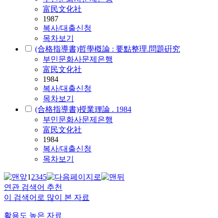
富民文化社
1987
복사/대출신청
목차보기
(合格指導書)哲學槪論 : 要點整理.問題硏究
부민문화사문제은행
富民文化社
1984
복사/대출신청
목차보기
(合格指導書)授業理論 . 1984
부민문화사문제은행
富民文化社
1984
복사/대출신청
목차보기
1
2
3
4
5
연관 검색어 추천
이 검색어로 많이 본 자료
활용도 높은 자료