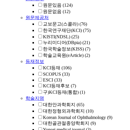
원문있음
(124)
원문없음
(12)
원문제공처
교보문고(스콜라)
(76)
한국연구재단(KCI)
(75)
KISTI(NDSL)
(25)
누리미디어(DBpia)
(21)
한국학술정보(KISS)
(7)
학술교육원(eArticle)
(2)
등재정보
KCI등재
(106)
SCOPUS
(33)
ESCI
(33)
KCI등재후보
(7)
구)KCI등재(통합)
(1)
학술지명
대한안과학회지
(65)
대한정형외과학회지
(10)
Korean Journal of Ophthalmology
(9)
대한골관절종양학회지
(9)
Yonsei medical journal
(3)