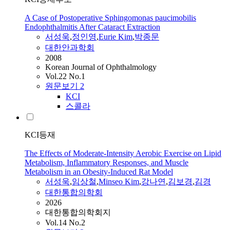
A Case of Postoperative Sphingomonas paucimobilis
Endophthalmitis After Cataract Extraction
서성욱
,
정인영
,
Eurie Kim
,
박종문
대한안과학회
2008
Korean Journal of Ophthalmology
Vol.22 No.1
원문보기
2
KCI
스콜라
KCI등재
The Effects of Moderate-Intensity Aerobic Exercise on Lipid
Metabolism, Inflammatory Responses, and Muscle
Metabolism in an Obesity-Induced Rat Model
서성욱
,
임상철
,
Minseo Kim
,
강나연
,
김보경
,
김경
대한통합의학회
2026
대한통합의학회지
Vol.14 No.2