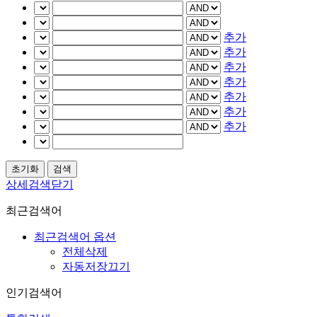
추가
추가
추가
추가
추가
추가
추가
상세검색닫기
최근검색어
최근검색어 옵션
전체삭제
자동저장끄기
인기검색어