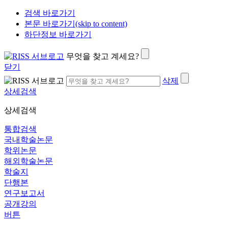
검색 바로가기
본문 바로가기(skip to content)
하단정보 바로가기
무엇을 찾고 계세요?
닫기
삭제
상세검색
상세검색
통합검색
국내학술논문
학위논문
해외학술논문
학술지
단행본
연구보고서
공개강의
버튼