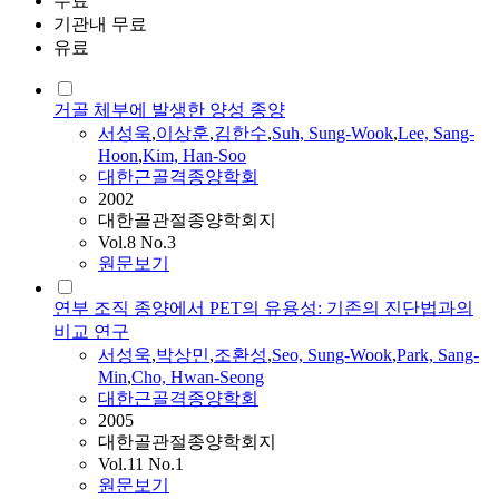
무료
기관내 무료
유료
거골 체부에 발생한 양성 종양
서성욱
,
이상훈
,
김한수
,
Suh, Sung-Wook
,
Lee, Sang-
Hoon
,
Kim, Han-Soo
대한근골격종양학회
2002
대한골관절종양학회지
Vol.8 No.3
원문보기
연부 조직 종양에서 PET의 유용성: 기존의 진단법과의
비교 연구
서성욱
,
박상민
,
조환성
,
Seo, Sung-Wook
,
Park, Sang-
Min
,
Cho, Hwan-Seong
대한근골격종양학회
2005
대한골관절종양학회지
Vol.11 No.1
원문보기