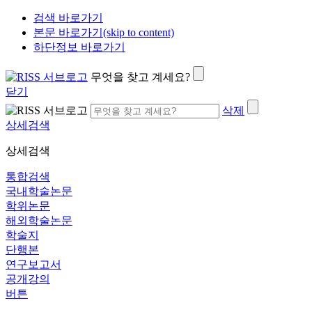
검색 바로가기
본문 바로가기(skip to content)
하단정보 바로가기
무엇을 찾고 계세요?
닫기
삭제
상세검색
상세검색
통합검색
국내학술논문
학위논문
해외학술논문
학술지
단행본
연구보고서
공개강의
버튼