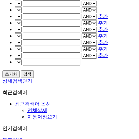
추가
추가
추가
추가
추가
추가
추가
상세검색닫기
최근검색어
최근검색어 옵션
전체삭제
자동저장끄기
인기검색어