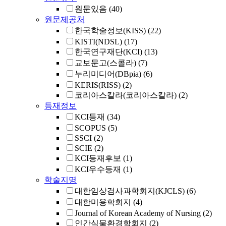
원문있음
(40)
원문제공처
한국학술정보(KISS)
(22)
KISTI(NDSL)
(17)
한국연구재단(KCI)
(13)
교보문고(스콜라)
(7)
누리미디어(DBpia)
(6)
KERIS(RISS)
(2)
코리아스칼라(코리아스칼라)
(2)
등재정보
KCI등재
(34)
SCOPUS
(5)
SSCI
(2)
SCIE
(2)
KCI등재후보
(1)
KCI우수등재
(1)
학술지명
대한임상검사과학회지(KJCLS)
(6)
대한미용학회지
(4)
Journal of Korean Academy of Nursing
(2)
인간식물환경학회지
(2)