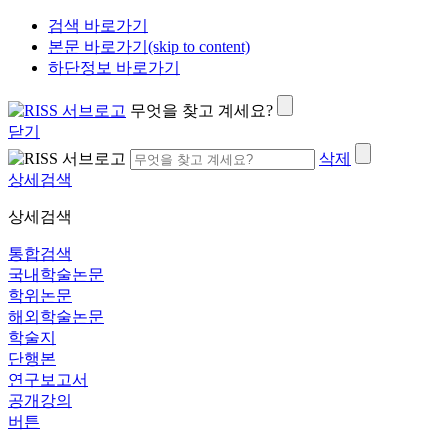
검색 바로가기
본문 바로가기(skip to content)
하단정보 바로가기
무엇을 찾고 계세요?
닫기
삭제
상세검색
상세검색
통합검색
국내학술논문
학위논문
해외학술논문
학술지
단행본
연구보고서
공개강의
버튼