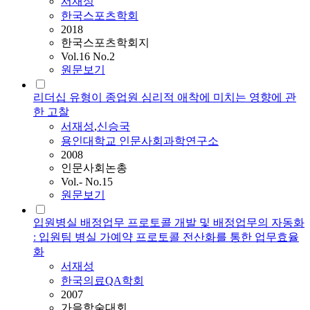
서재성
한국스포츠학회
2018
한국스포츠학회지
Vol.16 No.2
원문보기
리더십 유형이 종업원 심리적 애착에 미치는 영향에 관
한 고찰
서재성
,
신승국
용인대학교 인문사회과학연구소
2008
인문사회논총
Vol.- No.15
원문보기
입원병실 배정업무 프로토콜 개발 및 배정업무의 자동화
: 입원팀 병실 가예약 프로토콜 전산화를 통한 업무효율
화
서재성
한국의료QA학회
2007
가을학술대회