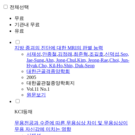
전체선택
무료
기관내 무료
유료
지방 종괴의 진단에 대한 MRI의 판별 능력
서재성
,
안종철
,
김정래
,
최준혁
,
조길호
,
신덕섭
,
Seo,
Jae-Sung
,
Ahn, Jong-Chul
,
Kim, Jeong-Rae
,
Choi, Jun-
Hyuk
,
Cho, Kil-Ho
,
Shin, Duk-Seop
대한근골격종양학회
2005
대한골관절종양학회지
Vol.11 No.1
원문보기
KCI등재
무용전공과 수준에 따른 무용심상 차이 및 무용심상이
무용 자신감에 미치는 영향