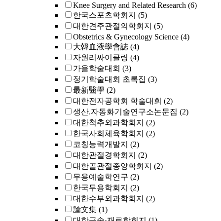
Knee Surgery and Related Research
(6)
한국스포츠학회지
(5)
대한견주관절의학회지
(5)
Obstetrics & Gynecology Science
(4)
大韓血液學會誌
(4)
자원리싸이클링
(4)
가을학술대회
(3)
정기학술대회 초록집
(3)
最新醫學
(2)
대한전자공학회 학술대회
(2)
생산.자동화기술연구소논문집
(2)
대한척추외과학회지
(2)
한국사회체육학회지
(2)
코칭능력개발지
(2)
대한관절경학회지
(2)
대한골관절종양학회지
(2)
무용예술학연구
(2)
한국무용학회지
(2)
대한수부외과학회지
(2)
論文集
(1)
대한금속·재료학회지
(1)