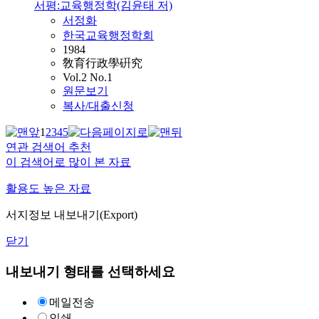
서평:교육행정학(김윤태 저)
서정화
한국교육행정학회
1984
敎育行政學硏究
Vol.2 No.1
원문보기
복사/대출신청
1
2
3
4
5
연관 검색어 추천
이 검색어로 많이 본 자료
활용도 높은 자료
서지정보 내보내기(Export)
닫기
내보내기 형태를 선택하세요
메일전송
인쇄