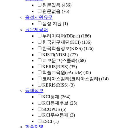
원문있음
(456)
원문없음
(76)
음성지원유무
음성 지원
(1)
원문제공처
누리미디어(DBpia)
(186)
한국연구재단(KCI)
(136)
한국학술정보(KISS)
(126)
KISTI(NDSL)
(77)
교보문고(스콜라)
(68)
KERIS(RISS)
(35)
학술교육원(eArticle)
(35)
코리아스칼라(코리아스칼라)
(14)
KERIS(RISS)
(3)
등재정보
KCI등재
(264)
KCI등재후보
(25)
SCOPUS
(5)
KCI우수등재
(3)
ESCI
(1)
학술지명