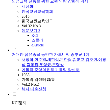
인성교육 진흥을 위한 교원 역량 강화의 과제
서정화
한국교원교육학회
2015
한국교원교육연구
Vol.32 No.3
원문보기
3
KCI
스콜라
eArticle
거대한 섬유종을 동반한 가드너씨 증후군 1예
서정화
,
한준열
,
채현석
,
문한림
,
김훈교
,
김호연
,
이경
식
,
김동집
,
우영균
,
문명상
가톨릭 중앙의료원 가톨릭 암센터
1988
가톨릭 암센터 論集
Vol.2 No.2
복사/대출신청
KCI등재