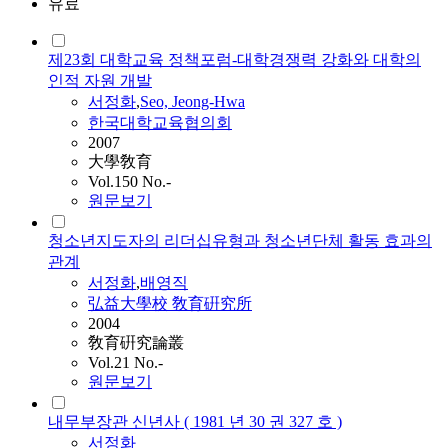
유료
제23회 대학교육 정책포럼-대학경쟁력 강화와 대학의
인적 자원 개발
서정화
,
Seo, Jeong-Hwa
한국대학교육협의회
2007
大學敎育
Vol.150 No.-
원문보기
청소년지도자의 리더십유형과 청소년단체 활동 효과의
관계
서정화
,
배영직
弘益大學校 敎育硏究所
2004
敎育硏究論叢
Vol.21 No.-
원문보기
내무부장관 신년사 ( 1981 년 30 권 327 호 )
서정화