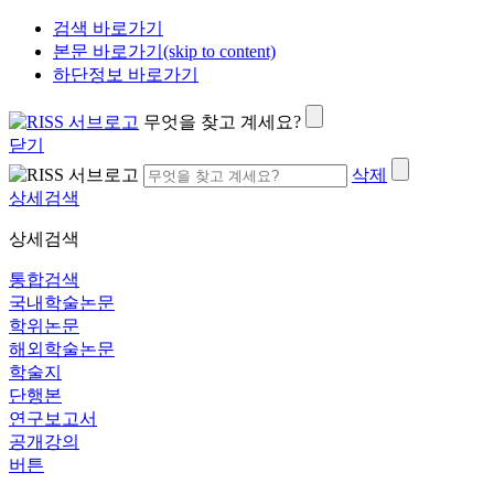
검색 바로가기
본문 바로가기(skip to content)
하단정보 바로가기
무엇을 찾고 계세요?
닫기
삭제
상세검색
상세검색
통합검색
국내학술논문
학위논문
해외학술논문
학술지
단행본
연구보고서
공개강의
버튼