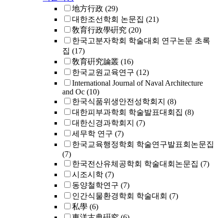
地方行政
(29)
대한조선학회 논문집
(21)
敎育行政學硏究
(20)
한국고분자학회 학술대회 연구논문 초록
집
(17)
敎育硏究論叢
(16)
한국교원교육연구
(12)
International Journal of Naval Architecture
and Oc
(10)
한국식품위생안전성학회지
(8)
대한피부과학회 학술발표대회집
(8)
대한신경과학회지
(7)
세무학 연구
(7)
한국교육행정학회 학술연구발표회논문집
(7)
한국전산유체공학회 학술대회논문집
(7)
시조시학
(7)
동양철학연구
(7)
인간식물환경학회 학술대회
(7)
私學
(6)
東洋古典硏究
(6)