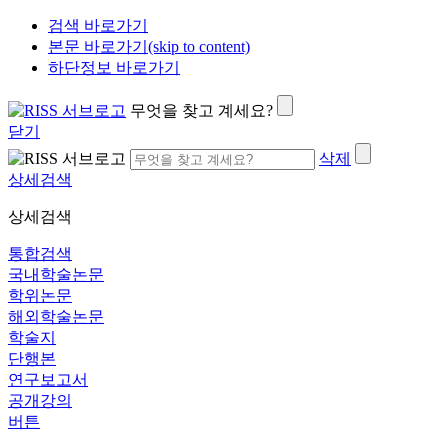
검색 바로가기
본문 바로가기(skip to content)
하단정보 바로가기
무엇을 찾고 계세요?
닫기
삭제
상세검색
상세검색
통합검색
국내학술논문
학위논문
해외학술논문
학술지
단행본
연구보고서
공개강의
버튼