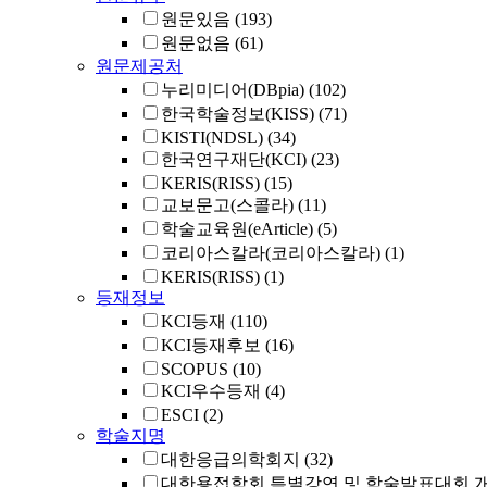
원문있음
(193)
원문없음
(61)
원문제공처
누리미디어(DBpia)
(102)
한국학술정보(KISS)
(71)
KISTI(NDSL)
(34)
한국연구재단(KCI)
(23)
KERIS(RISS)
(15)
교보문고(스콜라)
(11)
학술교육원(eArticle)
(5)
코리아스칼라(코리아스칼라)
(1)
KERIS(RISS)
(1)
등재정보
KCI등재
(110)
KCI등재후보
(16)
SCOPUS
(10)
KCI우수등재
(4)
ESCI
(2)
학술지명
대한응급의학회지
(32)
대한용접학회 특별강연 및 학술발표대회 