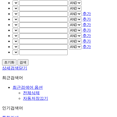
추가
추가
추가
추가
추가
추가
추가
상세검색닫기
최근검색어
최근검색어 옵션
전체삭제
자동저장끄기
인기검색어