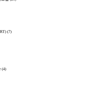
SRT)
(7)
e
(4)