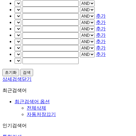
추가
추가
추가
추가
추가
추가
추가
상세검색닫기
최근검색어
최근검색어 옵션
전체삭제
자동저장끄기
인기검색어