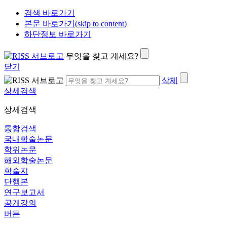
검색 바로가기
본문 바로가기(skip to content)
하단정보 바로가기
무엇을 찾고 계세요?
닫기
삭제
상세검색
상세검색
통합검색
국내학술논문
학위논문
해외학술논문
학술지
단행본
연구보고서
공개강의
버튼