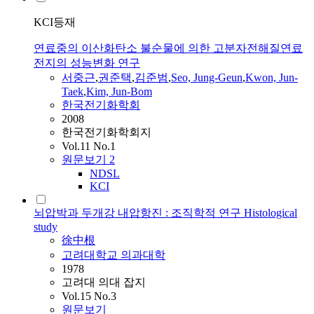
KCI등재
연료중의 이산화탄소 불순물에 의한 고분자전해질연료
전지의 성능변화 연구
서중근
,
권준택
,
김준범
,
Seo, Jung-Geun
,
Kwon, Jun-
Taek
,
Kim, Jun-Bom
한국전기화학회
2008
한국전기화학회지
Vol.11 No.1
원문보기
2
NDSL
KCI
뇌압박과 두개강 내압항진 : 조직학적 연구 Histological
study
徐中根
고려대학교 의과대학
1978
고려대 의대 잡지
Vol.15 No.3
원문보기