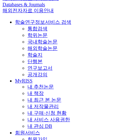
Databases & Journals
해외전자자료 이용안내
학술연구정보서비스 검색
통합검색
학위논문
국내학술논문
해외학술논문
학술지
단행본
연구보고서
공개강의
MyRISS
내 추천논문
내 책장
내 최근 본 논문
내 저작물관리
내 구매·신청 현황
내 서비스 사용권한
내 관심 DB
회원서비스
회원가입