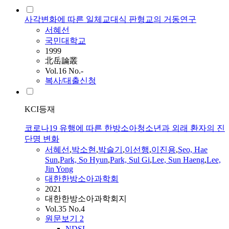
사각변화에 따른 일체교대식 판형교의 거동연구
서혜선
국민대학교
1999
北岳論叢
Vol.16 No.-
복사/대출신청
KCI등재
코로나19 유행에 따른 한방소아청소년과 외래 환자의 진
단명 변화
서혜선
,
박소현
,
박슬기
,
이선행
,
이진용
,
Seo, Hae
Sun
,
Park, So Hyun
,
Park, Sul Gi
,
Lee, Sun Haeng
,
Lee,
Jin Yong
대한한방소아과학회
2021
대한한방소아과학회지
Vol.35 No.4
원문보기
2
NDSL