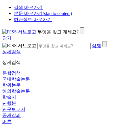
검색 바로가기
본문 바로가기(skip to content)
하단정보 바로가기
무엇을 찾고 계세요?
닫기
삭제
상세검색
상세검색
통합검색
국내학술논문
학위논문
해외학술논문
학술지
단행본
연구보고서
공개강의
버튼