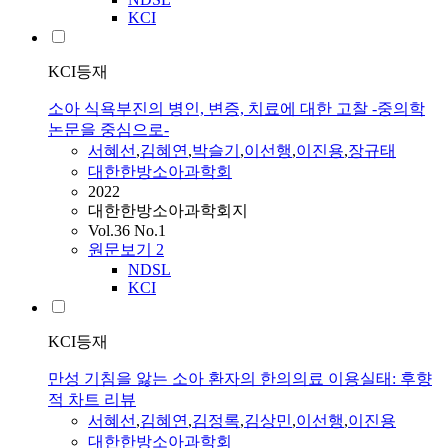
KCI
KCI등재
소아 식욕부진의 병인, 변증, 치료에 대한 고찰 -중의학
논문을 중심으로-
서혜선
,
김혜연
,
박슬기
,
이선행
,
이진용
,
장규태
대한한방소아과학회
2022
대한한방소아과학회지
Vol.36 No.1
원문보기
2
NDSL
KCI
KCI등재
만성 기침을 앓는 소아 환자의 한의의료 이용실태: 후향
적 차트 리뷰
서혜선
,
김혜연
,
김정록
,
김상민
,
이선행
,
이진용
대한한방소아과학회