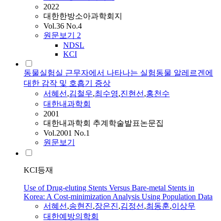
2022
대한한방소아과학회지
Vol.36 No.4
원문보기
2
NDSL
KCI
동물실험실 근무자에서 나타나는 실험동물 알레르겐에
대한 감작 및 호흡기 증상
서혜선
,
김철우
,
최수영
,
진현선
,
홍천수
대한내과학회
2001
대한내과학회 추계학술발표논문집
Vol.2001 No.1
원문보기
KCI등재
Use of Drug-eluting Stents Versus Bare-metal Stents in
Korea: A Cost-minimization Analysis Using Population Data
서혜선
,
송현진
,
장은진
,
김정선
,
최동훈
,
이상무
대한예방의학회