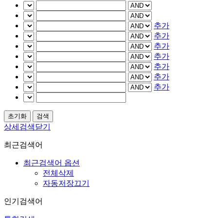
추가
추가
추가
추가
추가
추가
추가
상세검색닫기
최근검색어
최근검색어 옵션
전체삭제
자동저장끄기
인기검색어