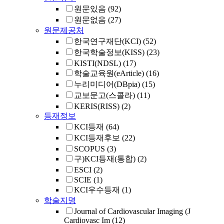
원문있음
(92)
원문없음
(27)
원문제공처
한국연구재단(KCI)
(52)
한국학술정보(KISS)
(23)
KISTI(NDSL)
(17)
학술교육원(eArticle)
(16)
누리미디어(DBpia)
(15)
교보문고(스콜라)
(11)
KERIS(RISS)
(2)
등재정보
KCI등재
(64)
KCI등재후보
(22)
SCOPUS
(3)
구)KCI등재(통합)
(2)
ESCI
(2)
SCIE
(1)
KCI우수등재
(1)
학술지명
Journal of Cardiovascular Imaging (J
Cardiovasc Im
(12)