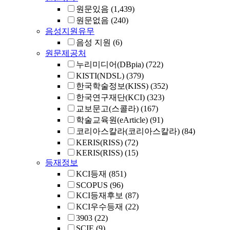
원문있음
(1,439)
원문없음
(240)
음성지원유무
음성 지원
(6)
원문제공처
누리미디어(DBpia)
(722)
KISTI(NDSL)
(379)
한국학술정보(KISS)
(352)
한국연구재단(KCI)
(323)
교보문고(스콜라)
(167)
학술교육원(eArticle)
(91)
코리아스칼라(코리아스칼라)
(84)
KERIS(RISS)
(72)
KERIS(RISS)
(15)
등재정보
KCI등재
(851)
SCOPUS
(96)
KCI등재후보
(87)
KCI우수등재
(22)
3903
(22)
SCIE
(9)