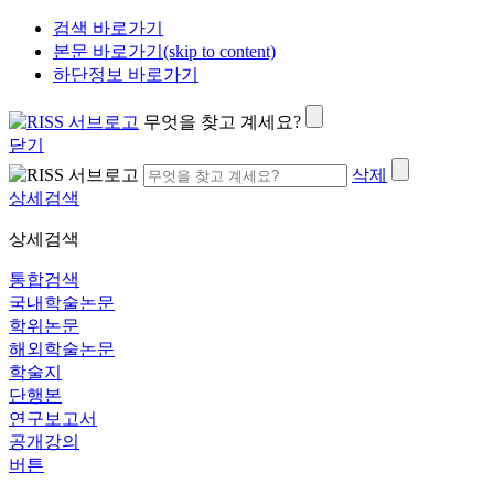
검색 바로가기
본문 바로가기(skip to content)
하단정보 바로가기
무엇을 찾고 계세요?
닫기
삭제
상세검색
상세검색
통합검색
국내학술논문
학위논문
해외학술논문
학술지
단행본
연구보고서
공개강의
버튼