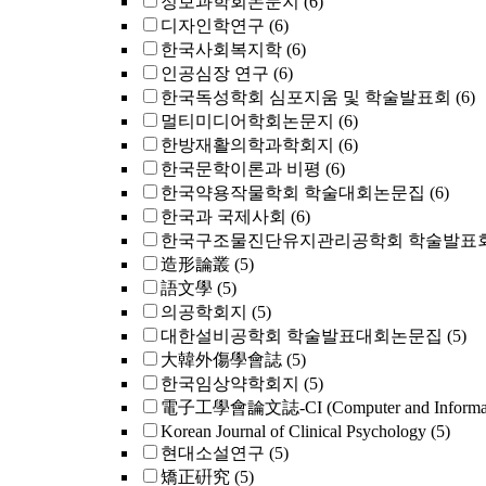
정보과학회논문지
(6)
디자인학연구
(6)
한국사회복지학
(6)
인공심장 연구
(6)
한국독성학회 심포지움 및 학술발표회
(6)
멀티미디어학회논문지
(6)
한방재활의학과학회지
(6)
한국문학이론과 비평
(6)
한국약용작물학회 학술대회논문집
(6)
한국과 국제사회
(6)
한국구조물진단유지관리공학회 학술발표회
造形論叢
(5)
語文學
(5)
의공학회지
(5)
대한설비공학회 학술발표대회논문집
(5)
大韓外傷學會誌
(5)
한국임상약학회지
(5)
電子工學會論文誌-CI (Computer and Informat
Korean Journal of Clinical Psychology
(5)
현대소설연구
(5)
矯正硏究
(5)