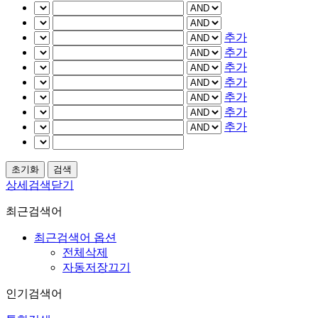
추가
추가
추가
추가
추가
추가
추가
상세검색닫기
최근검색어
최근검색어 옵션
전체삭제
자동저장끄기
인기검색어