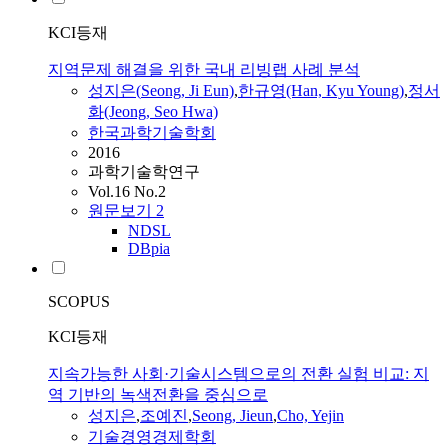
KCI등재
지역문제 해결을 위한 국내 리빙랩 사례 분석
성지은
(
Seong
, Ji Eun)
,
한규영(Han, Kyu Young)
,
정서
화(Jeong, Seo Hwa)
한국과학기술학회
2016
과학기술학연구
Vol.16 No.2
원문보기
2
NDSL
DBpia
SCOPUS
KCI등재
지속가능한 사회·기술시스템으로의 전환 실험 비교: 지
역 기반의 녹색전환을 중심으로
성지은
,
조예진
,
Seong
, Jieun
,
Cho, Yejin
기술경영경제학회