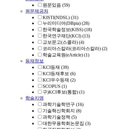
원문있음
(59)
원문제공처
KISTI(NDSL)
(31)
누리미디어(DBpia)
(28)
한국학술정보(KISS)
(18)
한국연구재단(KCI)
(13)
교보문고(스콜라)
(4)
코리아스칼라(코리아스칼라)
(2)
학술교육원(eArticle)
(1)
등재정보
KCI등재
(39)
KCI등재후보
(6)
KCI우수등재
(2)
SCOPUS
(1)
구)KCI후보(통합)
(1)
학술지명
과학기술학연구
(16)
기술혁신학회지
(8)
과학기술정책
(5)
대한무용학회논문집
(3)