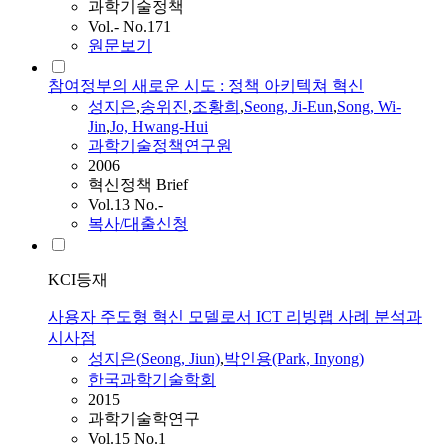
과학기술정책
Vol.- No.171
원문보기
참여정부의 새로운 시도 : 정책 아키텍쳐 혁신
성지은
,
송위진
,
조황희
,
Seong
, Ji-Eun
,
Song, Wi-
Jin
,
Jo, Hwang-Hui
과학기술정책연구원
2006
혁신정책 Brief
Vol.13 No.-
복사/대출신청
KCI등재
사용자 주도형 혁신 모델로서 ICT 리빙랩 사례 분석과
시사점
성지은
(
Seong
, Jiun)
,
박인용(Park, Inyong)
한국과학기술학회
2015
과학기술학연구
Vol.15 No.1