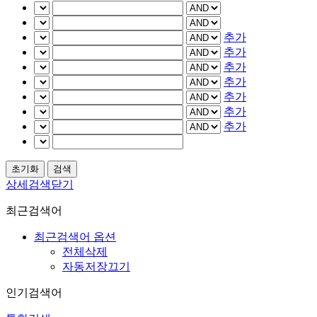
추가
추가
추가
추가
추가
추가
추가
상세검색닫기
최근검색어
최근검색어 옵션
전체삭제
자동저장끄기
인기검색어