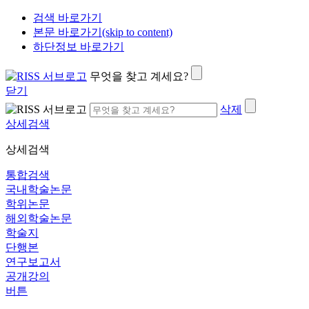
검색 바로가기
본문 바로가기(skip to content)
하단정보 바로가기
무엇을 찾고 계세요?
닫기
삭제
상세검색
상세검색
통합검색
국내학술논문
학위논문
해외학술논문
학술지
단행본
연구보고서
공개강의
버튼