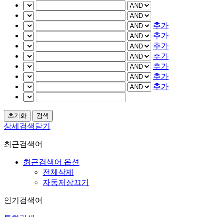
추가
추가
추가
추가
추가
추가
추가
상세검색닫기
최근검색어
최근검색어 옵션
전체삭제
자동저장끄기
인기검색어