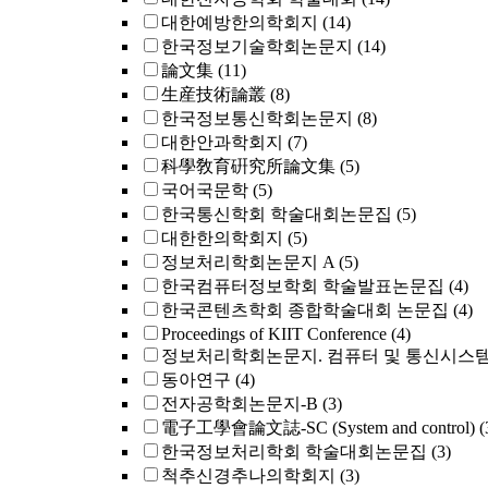
대한예방한의학회지
(14)
한국정보기술학회논문지
(14)
論文集
(11)
生産技術論叢
(8)
한국정보통신학회논문지
(8)
대한안과학회지
(7)
科學敎育硏究所論文集
(5)
국어국문학
(5)
한국통신학회 학술대회논문집
(5)
대한한의학회지
(5)
정보처리학회논문지 A
(5)
한국컴퓨터정보학회 학술발표논문집
(4)
한국콘텐츠학회 종합학술대회 논문집
(4)
Proceedings of KIIT Conference
(4)
정보처리학회논문지. 컴퓨터 및 통신시스
동아연구
(4)
전자공학회논문지-B
(3)
電子工學會論文誌-SC (System and control)
(
한국정보처리학회 학술대회논문집
(3)
척추신경추나의학회지
(3)