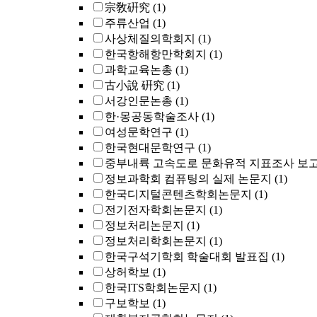
宗敎硏究
(1)
주류산업
(1)
사상체질의학회지
(1)
한국항해항만학회지
(1)
과학교육논총
(1)
古小說 硏究
(1)
서강인문논총
(1)
한·몽공동학술조사
(1)
여성문학연구
(1)
한국현대문학연구
(1)
중부내륙 고속도로 문화유적 지표조사 보
정보과학회 컴퓨팅의 실제 논문지
(1)
한국디지털콘텐츠학회논문지
(1)
전기전자학회논문지
(1)
정보처리논문지
(1)
정보처리학회논문지
(1)
한국구석기학회 학술대회 발표집
(1)
상허학보
(1)
한국ITS학회논문지
(1)
구보학보
(1)