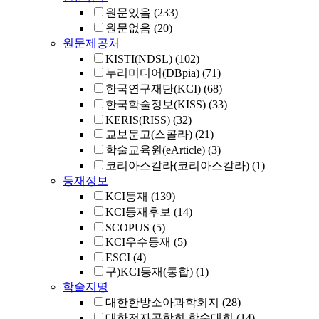
원문있음
(233)
원문없음
(20)
원문제공처
KISTI(NDSL)
(102)
누리미디어(DBpia)
(71)
한국연구재단(KCI)
(68)
한국학술정보(KISS)
(33)
KERIS(RISS)
(32)
교보문고(스콜라)
(21)
학술교육원(eArticle)
(3)
코리아스칼라(코리아스칼라)
(1)
등재정보
KCI등재
(139)
KCI등재후보
(14)
SCOPUS
(5)
KCI우수등재
(5)
ESCI
(4)
구)KCI등재(통합)
(1)
학술지명
대한한방소아과학회지
(28)
대한전자공학회 학술대회
(14)