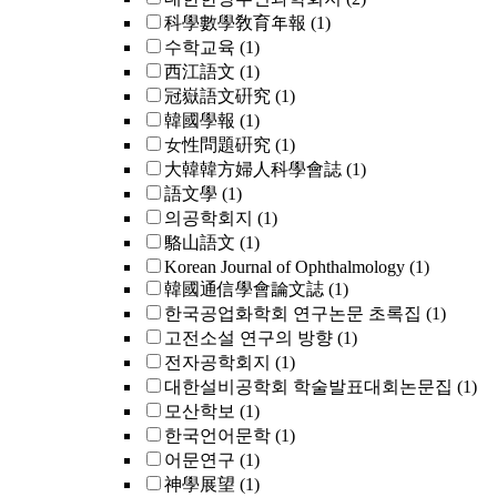
科學數學敎育年報
(1)
수학교육
(1)
西江語文
(1)
冠嶽語文硏究
(1)
韓國學報
(1)
女性問題硏究
(1)
大韓韓方婦人科學會誌
(1)
語文學
(1)
의공학회지
(1)
駱山語文
(1)
Korean Journal of Ophthalmology
(1)
韓國通信學會論文誌
(1)
한국공업화학회 연구논문 초록집
(1)
고전소설 연구의 방향
(1)
전자공학회지
(1)
대한설비공학회 학술발표대회논문집
(1)
모산학보
(1)
한국언어문학
(1)
어문연구
(1)
神學展望
(1)