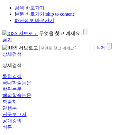
검색 바로가기
본문 바로가기(skip to content)
하단정보 바로가기
무엇을 찾고 계세요?
닫기
삭제
상세검색
상세검색
통합검색
국내학술논문
학위논문
해외학술논문
학술지
단행본
연구보고서
공개강의
버튼