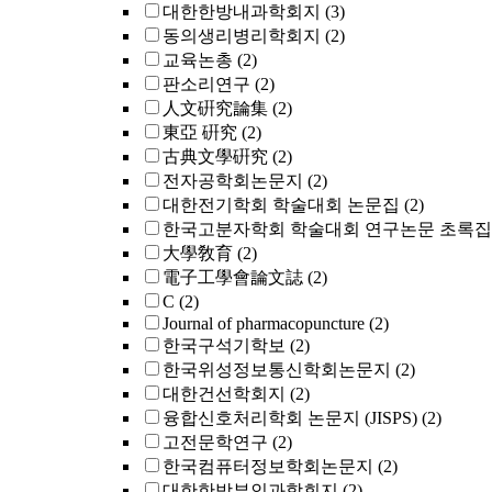
대한한방내과학회지
(3)
동의생리병리학회지
(2)
교육논총
(2)
판소리연구
(2)
人文硏究論集
(2)
東亞 硏究
(2)
古典文學硏究
(2)
전자공학회논문지
(2)
대한전기학회 학술대회 논문집
(2)
한국고분자학회 학술대회 연구논문 초록집
大學敎育
(2)
電子工學會論文誌
(2)
C
(2)
Journal of pharmacopuncture
(2)
한국구석기학보
(2)
한국위성정보통신학회논문지
(2)
대한건선학회지
(2)
융합신호처리학회 논문지 (JISPS)
(2)
고전문학연구
(2)
한국컴퓨터정보학회논문지
(2)
대한한방부인과학회지
(2)