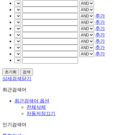
추가
추가
추가
추가
추가
추가
추가
상세검색닫기
최근검색어
최근검색어 옵션
전체삭제
자동저장끄기
인기검색어