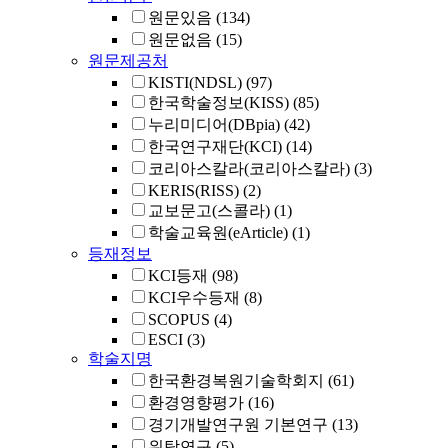
원문있음
(134)
원문없음
(15)
원문제공처
KISTI(NDSL)
(97)
한국학술정보(KISS)
(85)
누리미디어(DBpia)
(42)
한국연구재단(KCI)
(14)
코리아스칼라(코리아스칼라)
(3)
KERIS(RISS)
(2)
교보문고(스콜라)
(1)
학술교육원(eArticle)
(1)
등재정보
KCI등재
(98)
KCI우수등재
(8)
SCOPUS
(4)
ESCI
(3)
학술지명
한국환경복원기술학회지
(61)
환경영향평가
(16)
경기개발연구원 기본연구
(13)
위탁연구
(5)