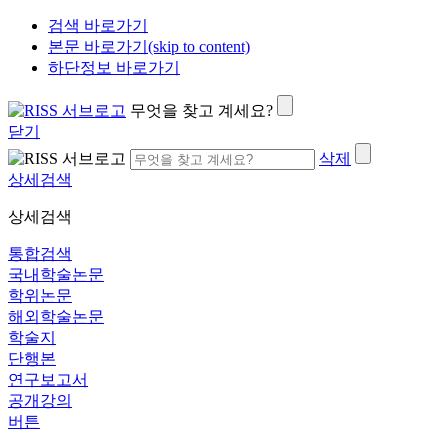
검색 바로가기
본문 바로가기(skip to content)
하단정보 바로가기
무엇을 찾고 계세요?
닫기
삭제
상세검색
상세검색
통합검색
국내학술논문
학위논문
해외학술논문
학술지
단행본
연구보고서
공개강의
버튼