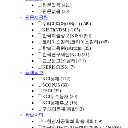
원문있음
(421)
원문없음
(36)
원문제공처
누리미디어(DBpia)
(249)
KISTI(NDSL)
(105)
한국학술정보(KISS)
(90)
코리아스칼라(코리아스칼라)
(45)
학술교육원(eArticle)
(35)
한국연구재단(KCI)
(31)
교보문고(스콜라)
(11)
KERIS(RISS)
(7)
등재정보
KCI등재
(172)
SCOPUS
(69)
ESCI
(32)
KCI우수등재
(20)
KCI등재후보
(16)
구)KCI등재(통합)
(3)
학술지명
대한전자공학회 학술대회
(59)
한국방사성폐기물학회 학술논문요약집