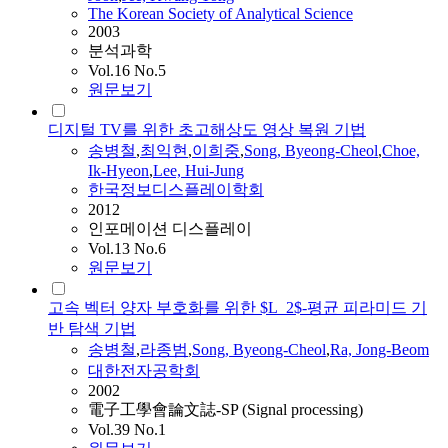
The Korean Society of Analytical Science
2003
분석과학
Vol.16 No.5
원문보기
디지털 TV를 위한 초고해상도 영상 복원 기법
송병철
,
최익현
,
이희중
,
Song, Byeong-Cheol
,
Choe,
Ik-Hyeon
,
Lee, Hui-Jung
한국정보디스플레이학회
2012
인포메이션 디스플레이
Vol.13 No.6
원문보기
고속 벡터 양자 부호화를 위한 $L_2$-평균 피라미드 기
반 탐색 기법
송병철
,
라종범
,
Song, Byeong-Cheol
,
Ra, Jong-Beom
대한전자공학회
2002
電子工學會論文誌-SP (Signal processing)
Vol.39 No.1