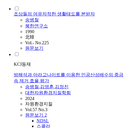
조상들의 여유자적한 생활태도를 본받자
송병철
북한연구소
1990
北韓
Vol.- No.225
원문보기
KCI등재
방해석과 아라고나이트를 이용한 인공산성배수의 중금
속 제거 효율 평가
송병철
,
김영훈
,
김정진
대한자원환경지질학회
2024
자원환경지질
Vol.57 No.3
원문보기
2
NDSL
스콜라