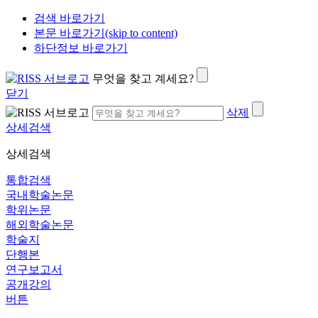
검색 바로가기
본문 바로가기(skip to content)
하단정보 바로가기
무엇을 찾고 계세요?
닫기
삭제
상세검색
상세검색
통합검색
국내학술논문
학위논문
해외학술논문
학술지
단행본
연구보고서
공개강의
버튼