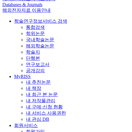
Databases & Journals
해외전자자료 이용안내
학술연구정보서비스 검색
통합검색
학위논문
국내학술논문
해외학술논문
학술지
단행본
연구보고서
공개강의
MyRISS
내 추천논문
내 책장
내 최근 본 논문
내 저작물관리
내 구매·신청 현황
내 서비스 사용권한
내 관심 DB
회원서비스
회원가입