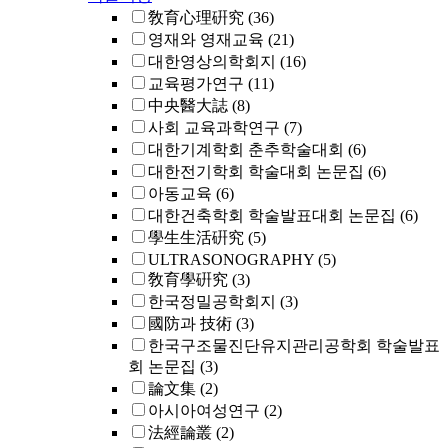
敎育心理硏究
(36)
영재와 영재교육
(21)
대한영상의학회지
(16)
교육평가연구
(11)
中央醫大誌
(8)
사회 교육과학연구
(7)
대한기계학회 춘추학술대회
(6)
대한전기학회 학술대회 논문집
(6)
아동교육
(6)
대한건축학회 학술발표대회 논문집
(6)
學生生活硏究
(5)
ULTRASONOGRAPHY
(5)
敎育學硏究
(3)
한국정밀공학회지
(3)
國防과 技術
(3)
한국구조물진단유지관리공학회 학술발표
회 논문집
(3)
論文集
(2)
아시아여성연구
(2)
法經論叢
(2)