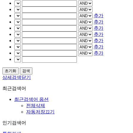
추가
추가
추가
추가
추가
추가
추가
상세검색닫기
최근검색어
최근검색어 옵션
전체삭제
자동저장끄기
인기검색어