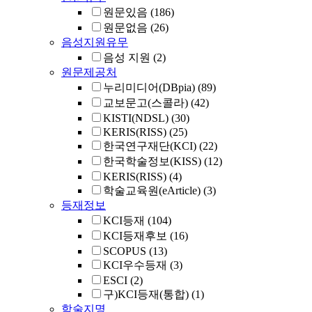
원문있음
(186)
원문없음
(26)
음성지원유무
음성 지원
(2)
원문제공처
누리미디어(DBpia)
(89)
교보문고(스콜라)
(42)
KISTI(NDSL)
(30)
KERIS(RISS)
(25)
한국연구재단(KCI)
(22)
한국학술정보(KISS)
(12)
KERIS(RISS)
(4)
학술교육원(eArticle)
(3)
등재정보
KCI등재
(104)
KCI등재후보
(16)
SCOPUS
(13)
KCI우수등재
(3)
ESCI
(2)
구)KCI등재(통합)
(1)
학술지명