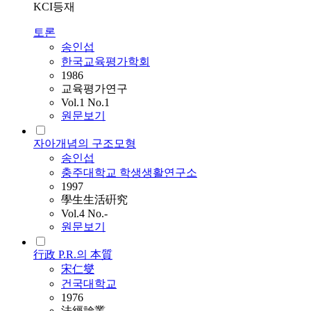
KCI등재
토론
송인섭
한국교육평가학회
1986
교육평가연구
Vol.1 No.1
원문보기
자아개념의 구조모형
송인섭
충주대학교 학생생활연구소
1997
學生生活硏究
Vol.4 No.-
원문보기
行政 P.R.의 本質
宋仁燮
건국대학교
1976
法經論叢