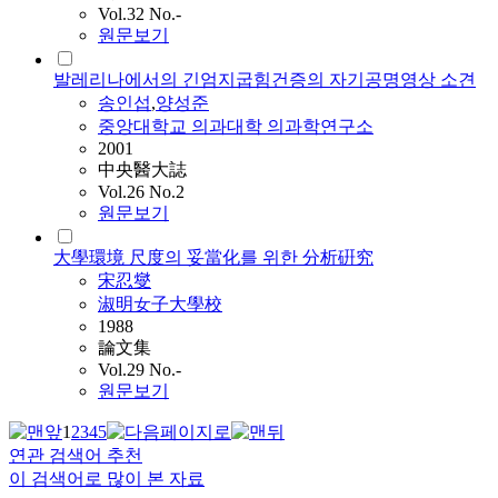
Vol.32 No.-
원문보기
발레리나에서의 긴엄지굽힘건증의 자기공명영상 소견
송인섭
,
양성준
중앙대학교 의과대학 의과학연구소
2001
中央醫大誌
Vol.26 No.2
원문보기
大學環境 尺度의 妥當化를 위한 分析硏究
宋忍燮
淑明女子大學校
1988
論文集
Vol.29 No.-
원문보기
1
2
3
4
5
연관 검색어 추천
이 검색어로 많이 본 자료