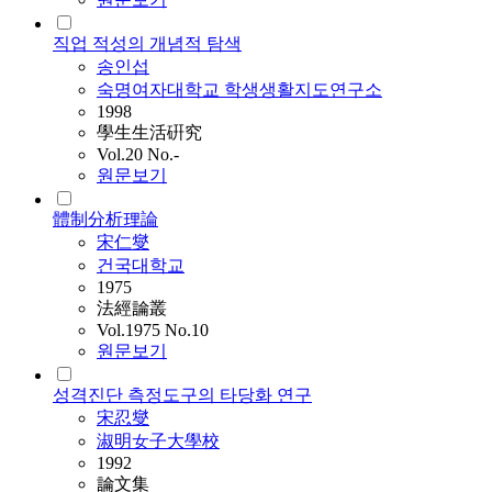
직업 적성의 개념적 탐색
송인섭
숙명여자대학교 학생생활지도연구소
1998
學生生活硏究
Vol.20 No.-
원문보기
體制分析理論
宋仁燮
건국대학교
1975
法經論叢
Vol.1975 No.10
원문보기
성격진단 측정도구의 타당화 연구
宋忍燮
淑明女子大學校
1992
論文集