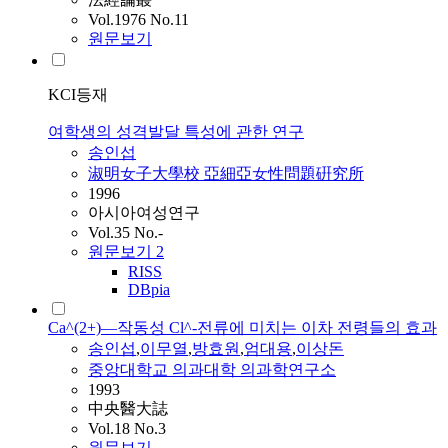
Vol.1976 No.11
원문보기
KCI등재
여학생의 성격발달 특성에 관한 연구
송인섭
淑明女子大學校 亞細亞女性問題硏究所
1996
아시아여성연구
Vol.35 No.-
원문보기
2
RISS
DBpia
Ca^(2+)―작동성 Cl^-전류에 미치는 이차 전령들의 효과
송인섭
,
이무열
,
방효원
,
엄대용
,
이상돈
중앙대학교 의과대학 의과학연구소
1993
中央醫大誌
Vol.18 No.3
원문보기