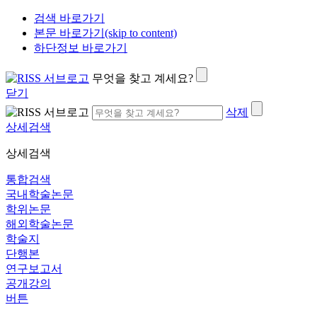
검색 바로가기
본문 바로가기(skip to content)
하단정보 바로가기
무엇을 찾고 계세요?
닫기
삭제
상세검색
상세검색
통합검색
국내학술논문
학위논문
해외학술논문
학술지
단행본
연구보고서
공개강의
버튼