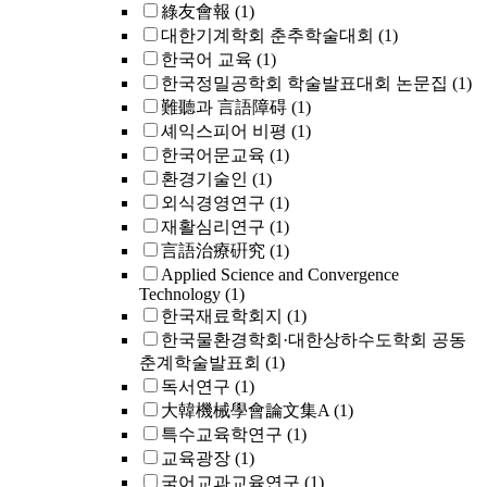
綠友會報
(1)
대한기계학회 춘추학술대회
(1)
한국어 교육
(1)
한국정밀공학회 학술발표대회 논문집
(1)
難聽과 言語障碍
(1)
셰익스피어 비평
(1)
한국어문교육
(1)
환경기술인
(1)
외식경영연구
(1)
재활심리연구
(1)
言語治療硏究
(1)
Applied Science and Convergence
Technology
(1)
한국재료학회지
(1)
한국물환경학회·대한상하수도학회 공동
춘계학술발표회
(1)
독서연구
(1)
大韓機械學會論文集A
(1)
특수교육학연구
(1)
교육광장
(1)
국어교과교육연구
(1)