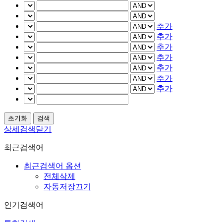
추가
추가
추가
추가
추가
추가
추가
상세검색닫기
최근검색어
최근검색어 옵션
전체삭제
자동저장끄기
인기검색어