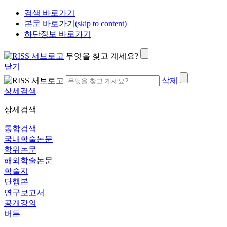
검색 바로가기
본문 바로가기(skip to content)
하단정보 바로가기
무엇을 찾고 계세요?
닫기
삭제
상세검색
상세검색
통합검색
국내학술논문
학위논문
해외학술논문
학술지
단행본
연구보고서
공개강의
버튼