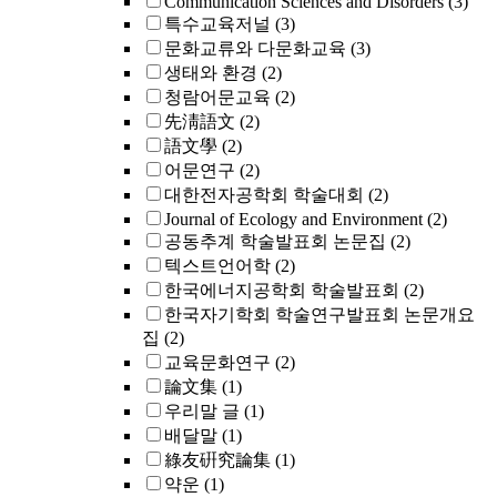
Communication Sciences and Disorders
(3)
특수교육저널
(3)
문화교류와 다문화교육
(3)
생태와 환경
(2)
청람어문교육
(2)
先淸語文
(2)
語文學
(2)
어문연구
(2)
대한전자공학회 학술대회
(2)
Journal of Ecology and Environment
(2)
공동추계 학술발표회 논문집
(2)
텍스트언어학
(2)
한국에너지공학회 학술발표회
(2)
한국자기학회 학술연구발표회 논문개요
집
(2)
교육문화연구
(2)
論文集
(1)
우리말 글
(1)
배달말
(1)
綠友硏究論集
(1)
약운
(1)