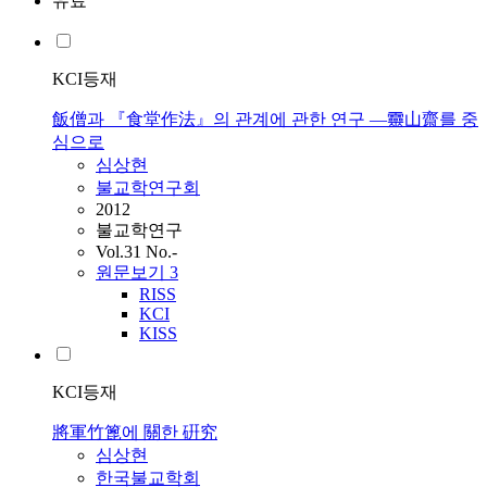
유료
KCI등재
飯僧과 『食堂作法』의 관계에 관한 연구 ―靈山齋를 중
심으로
심상현
불교학연구회
2012
불교학연구
Vol.31 No.-
원문보기
3
RISS
KCI
KISS
KCI등재
將軍竹篦에 關한 硏究
심상현
한국불교학회