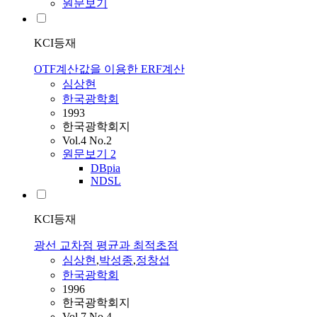
원문보기
KCI등재
OTF계산값을 이용한 ERF계산
심상현
한국광학회
1993
한국광학회지
Vol.4 No.2
원문보기
2
DBpia
NDSL
KCI등재
광선 교차점 평균과 최적초점
심상현
,
박성종
,
정창섭
한국광학회
1996
한국광학회지
Vol.7 No.4