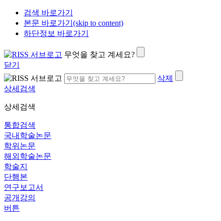
검색 바로가기
본문 바로가기(skip to content)
하단정보 바로가기
무엇을 찾고 계세요?
닫기
삭제
상세검색
상세검색
통합검색
국내학술논문
학위논문
해외학술논문
학술지
단행본
연구보고서
공개강의
버튼