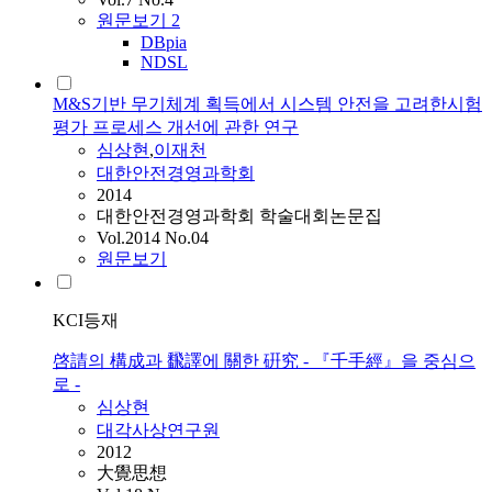
원문보기
2
DBpia
NDSL
M&S기반 무기체계 획득에서 시스템 안전을 고려한시험
평가 프로세스 개선에 관한 연구
심상현
,
이재천
대한안전경영과학회
2014
대한안전경영과학회 학술대회논문집
Vol.2014 No.04
원문보기
KCI등재
啓請의 構成과 飜譯에 關한 硏究 - 『千手經』을 중심으
로 -
심상현
대각사상연구원
2012
大覺思想