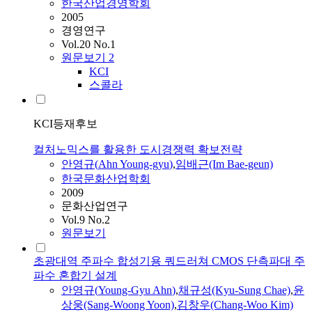
한국산업경영학회
2005
경영연구
Vol.20 No.1
원문보기
2
KCI
스콜라
KCI등재후보
컬처노믹스를 활용한 도시경쟁력 확보전략
안영규
(
Ahn
Young-gyu
)
,
임배근(Im Bae-geun)
한국문화산업학회
2009
문화산업연구
Vol.9 No.2
원문보기
초광대역 주파수 합성기용 쿼드러쳐 CMOS 단측파대 주
파수 혼합기 설계
안영규
(
Young-Gyu
Ahn
)
,
채규성(Kyu-Sung Chae)
,
윤
상웅(Sang-Woong Yoon)
,
김창우(Chang-Woo Kim)