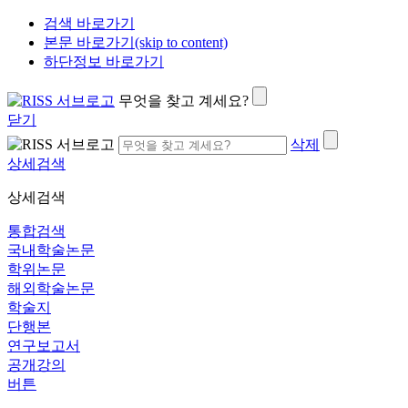
검색 바로가기
본문 바로가기(skip to content)
하단정보 바로가기
무엇을 찾고 계세요?
닫기
삭제
상세검색
상세검색
통합검색
국내학술논문
학위논문
해외학술논문
학술지
단행본
연구보고서
공개강의
버튼