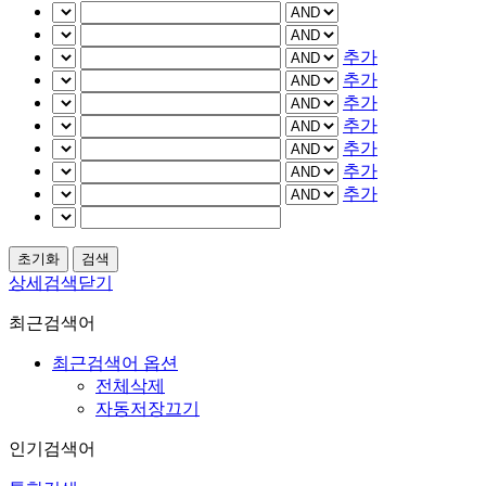
추가
추가
추가
추가
추가
추가
추가
상세검색닫기
최근검색어
최근검색어 옵션
전체삭제
자동저장끄기
인기검색어