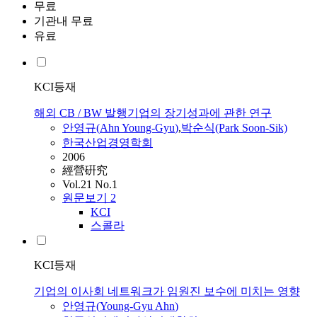
무료
기관내 무료
유료
KCI등재
해외 CB / BW 발행기업의 장기성과에 관한 연구
안영규
(
Ahn
Young-Gyu
)
,
박순식(Park Soon-Sik)
한국산업경영학회
2006
經營硏究
Vol.21 No.1
원문보기
2
KCI
스콜라
KCI등재
기업의 이사회 네트워크가 임원진 보수에 미치는 영향
안영규
(
Young-Gyu
Ahn
)