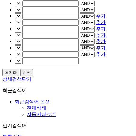
추가
추가
추가
추가
추가
추가
추가
상세검색닫기
최근검색어
최근검색어 옵션
전체삭제
자동저장끄기
인기검색어