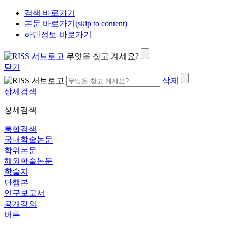
검색 바로가기
본문 바로가기(skip to content)
하단정보 바로가기
무엇을 찾고 계세요?
닫기
삭제
상세검색
상세검색
통합검색
국내학술논문
학위논문
해외학술논문
학술지
단행본
연구보고서
공개강의
버튼