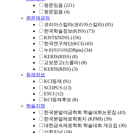
원문있음
(221)
원문없음
(4)
원문제공처
코리아스칼라(코리아스칼라)
(95)
한국학술정보(KISS)
(73)
KISTI(NDSL)
(56)
한국연구재단(KCI)
(43)
누리미디어(DBpia)
(34)
KERIS(RISS)
(8)
교보문고(스콜라)
(8)
KERIS(RISS)
(3)
등재정보
KCI등재
(91)
SCOPUS
(13)
ESCI
(12)
KCI등재후보
(8)
학술지명
한국분말야금학회 학술대회논문집
(43)
한국분말재료학회지 (KPMI)
(39)
대한금속재료학회 학술대회 개요집
(30)
신학지남
(18)