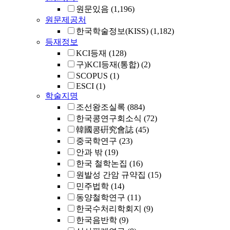
원문있음
(1,196)
원문제공처
한국학술정보(KISS)
(1,182)
등재정보
KCI등재
(128)
구)KCI등재(통합)
(2)
SCOPUS
(1)
ESCI
(1)
학술지명
조선왕조실록
(884)
한국콩연구회소식
(72)
韓國콩硏究會誌
(45)
중국학연구
(23)
안과 밖
(19)
한국 철학논집
(16)
원발성 간암 규약집
(15)
민주법학
(14)
동양철학연구
(11)
한국수처리학회지
(9)
한국음반학
(9)