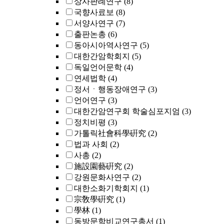
상사판례연구
(8)
국향사료보
(8)
서양사연구
(7)
출판논총
(6)
동아시아역사연구
(5)
대한간암학회지
(5)
독일언어문학
(4)
연세법학
(4)
정서ㆍ행동장애연구
(3)
언어연구
(3)
대한간암연구회 학술심포지엄
(3)
정치비평
(3)
가톨릭社會科學硏究
(2)
법과 사회
(2)
사총
(2)
施設園藝硏究
(2)
강원문화사연구
(2)
대한소화기학회지
(1)
宗敎學硏究
(1)
學林
(1)
동방문학비교연구총서
(1)