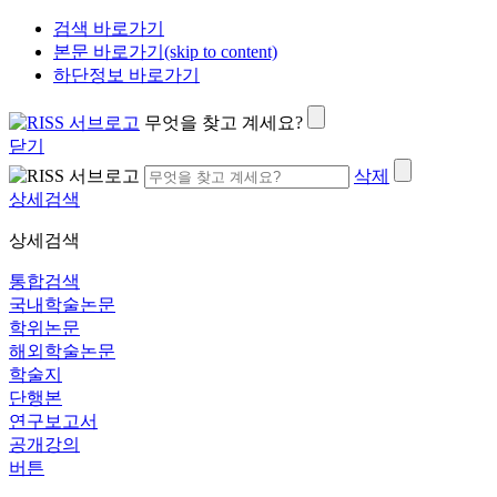
검색 바로가기
본문 바로가기(skip to content)
하단정보 바로가기
무엇을 찾고 계세요?
닫기
삭제
상세검색
상세검색
통합검색
국내학술논문
학위논문
해외학술논문
학술지
단행본
연구보고서
공개강의
버튼