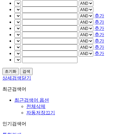
추가
추가
추가
추가
추가
추가
추가
상세검색닫기
최근검색어
최근검색어 옵션
전체삭제
자동저장끄기
인기검색어