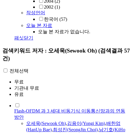
2004
(2)
2002
(1)
작성언어
한국어
(57)
오늘 본 자료
오늘 본 자료가 없습니다.
패싯닫기
검색키워드
저자 : 오세욱(Sewook Oh)
(검색결과 57
건)
전체선택
무료
기관내 무료
유료
Flash-OFDM 과 3 세대 비동기식 이동통신망과의 연동
방안
오세욱
(
Sewook
Oh
)
,
김용이(Yongi Kim)
,
배한업
(HanUp Bae)
,
최성진(SeongJin Choi)
,
남기호(KiHo