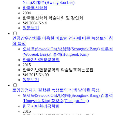
Nam)
,
이황수(Hwang Soo Lee)
한국통신학회
2004
한국통신학회 학술대회 및 강연회
Vol.2004 No.4
원문보기
인공강우장치를 이용한 비탈면 경사에 따른 녹생토의 침
식 특성
오세욱
(
Sewook
Oh
)
,
방성택(Seongtaek Bang)
,
배우석
(Wooseok Bae)
,
김홍석(Hongseok Kim)
한국지반환경공학회
2015
한국지반환경공학회 학술발표회논문집
Vol.2015 No.09
원문보기
토양안정재가 결합된 녹생토의 식생 발아율 특성
오세욱
(
Sewook
Oh
)
,
방성택(Seongtaek Bang)
,
김홍석
(Hongseok Kim)
,
장창수(Changsu Jang)
한국지반환경공학회
2015