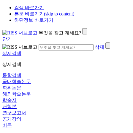
검색 바로가기
본문 바로가기(skip to content)
하단정보 바로가기
무엇을 찾고 계세요?
닫기
삭제
상세검색
상세검색
통합검색
국내학술논문
학위논문
해외학술논문
학술지
단행본
연구보고서
공개강의
버튼