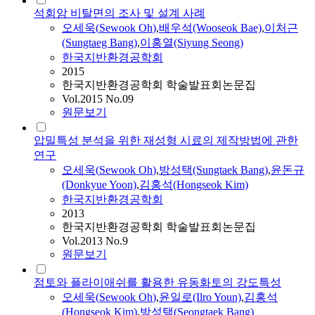
석회암 비탈면의 조사 및 설계 사례
오세욱
(
Sewook
Oh
)
,
배우석(Wooseok Bae)
,
이처근
(Sungtaeg Bang)
,
이홍열(Siyung Seong)
한국지반환경공학회
2015
한국지반환경공학회 학술발표회논문집
Vol.2015 No.09
원문보기
압밀특성 분석을 위한 재성형 시료의 제작방법에 관한
연구
오세욱
(
Sewook
Oh
)
,
방성택(Sungtaek Bang)
,
윤돈규
(Donkyue Yoon)
,
김홍석(Hongseok Kim)
한국지반환경공학회
2013
한국지반환경공학회 학술발표회논문집
Vol.2013 No.9
원문보기
점토와 플라이애쉬를 활용한 유동화토의 강도특성
오세욱
(
Sewook
Oh
)
,
윤일로(Ilro Youn)
,
김홍석
(Hongseok Kim)
,
방성택(Seongtaek Bang)