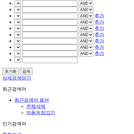
추가
추가
추가
추가
추가
추가
추가
상세검색닫기
최근검색어
최근검색어 옵션
전체삭제
자동저장끄기
인기검색어