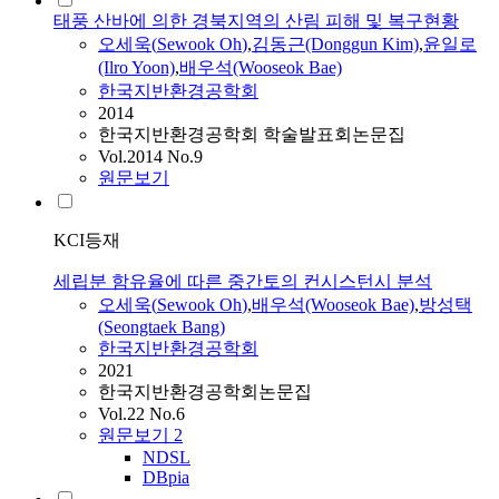
태풍 산바에 의한 경북지역의 산림 피해 및 복구현황
오세욱
(
Sewook
Oh
)
,
김동근(Donggun Kim)
,
윤일로
(Ilro Yoon)
,
배우석(Wooseok Bae)
한국지반환경공학회
2014
한국지반환경공학회 학술발표회논문집
Vol.2014 No.9
원문보기
KCI등재
세립분 함유율에 따른 중간토의 컨시스턴시 분석
오세욱
(
Sewook
Oh
)
,
배우석(Wooseok Bae)
,
방성택
(Seongtaek Bang)
한국지반환경공학회
2021
한국지반환경공학회논문집
Vol.22 No.6
원문보기
2
NDSL
DBpia